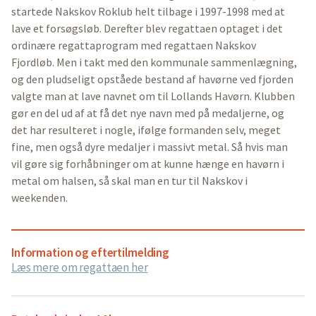
startede Nakskov Roklub helt tilbage i 1997-1998 med at
lave et forsøgsløb. Derefter blev regattaen optaget i det
ordinære regattaprogram med regattaen Nakskov
Fjordløb. Men i takt med den kommunale sammenlægning,
og den pludseligt opståede bestand af havørne ved fjorden
valgte man at lave navnet om til Lollands Havørn. Klubben
gør en del ud af at få det nye navn med på medaljerne, og
det har resulteret i nogle, ifølge formanden selv, meget
fine, men også dyre medaljer i massivt metal. Så hvis man
vil gøre sig forhåbninger om at kunne hænge en havørn i
metal om halsen, så skal man en tur til Nakskov i
weekenden.
Information og eftertilmelding
Læs mere om regattaen her