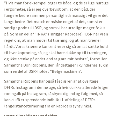
”Hvis man for eksempel tager to både, og de er lige hurtige
i ergometer, så er jeg overbevist om, at den båd, der
fungere bedre sammen personlighedsmæssigt vil gøre det
langt bedre. Det match er måske noget af det, som vi er
særligt gode til i DSR, og som vi har utroligt meget fokus
på. Som en del af ”INKA” (Inrigger Kaproere) i DSR har vi en
regel om, at man møder til træning, og at man træner
hårdt. Vores trænere koncentrerer sig så om at sætte hold
til hver kaproning, så jeg skal bare dukke op til træningen,
og ikke tænke på andet end at gøre mit bedste”, fortæller
Samantha Don Robbins, der i år deltager i kvindernes 10km
som en del af DSR-holdet ”Bølgemaskinen”.
Samantha Robbins har også fået æren af at overtage
DFfRs Instagram i denne uge, så hvis du ikke allerede følger
roning.dk på Instagram, så skynd dig ind og følg med, så
kan du få et spændende indblik i 1. afdeling af DFfRs
langdistanceturnering fra en kaproers synsvinkel.
Færre tilmeldinger end sidst