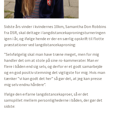
Sidste års vinder i kvindernes 10km, Samantha Don Robbins
fra DSR, skal deltage i langdistancekaproningsturneringen
igen i år, og ifølge hende er der en særlig opskrift til flotte
præstationer ved langdistancekaproning:
”Selvfølgelig skal man have træne meget, men for mig
handler det om at stole på sine ro-kammerater. Man er
flere i båden end sig selv, og derfor er et godt samarbejde
og en god positiv stemning det vigtigste for mig. Hvis man
tænker ”vi kan godt det her” så gør det, at jeg kan presse
mig selv endnu hårdere”.
Ifølge den erfarne langdistancekaproer, så er det
samspillet mellem personlighederne i båden, der gør det
sidste: