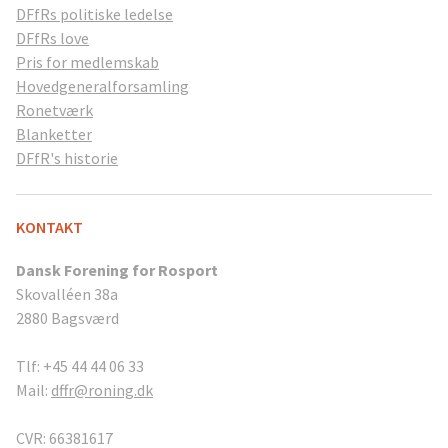
DFfRs politiske ledelse
DFfRs love
Pris for medlemskab
Hovedgeneralforsamling
Ronetværk
Blanketter
DFfR's historie
KONTAKT
Dansk Forening for Rosport
Skovalléen 38a
2880 Bagsværd
Tlf: +45 44 44 06 33
Mail:
dffr@roning.dk
CVR: 66381617