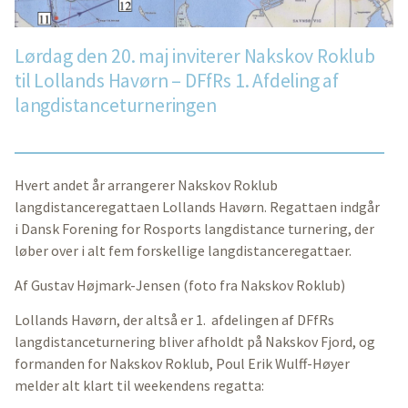
Lørdag den 20. maj inviterer Nakskov Roklub
til Lollands Havørn – DFfRs 1. Afdeling af
langdistanceturneringen
Hvert andet år arrangerer Nakskov Roklub
langdistanceregattaen Lollands Havørn. Regattaen indgår
i Dansk Forening for Rosports langdistance turnering, der
løber over i alt fem forskellige langdistanceregattaer.
Af Gustav Højmark-Jensen (foto fra Nakskov Roklub)
Lollands Havørn, der altså er 1. afdelingen af DFfRs
langdistanceturnering bliver afholdt på Nakskov Fjord, og
formanden for Nakskov Roklub, Poul Erik Wulff-Høyer
melder alt klart til weekendens regatta: