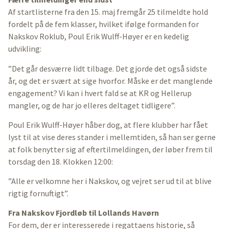
Af startlisterne fra den 15. maj fremgår 25 tilmeldte hold
fordelt på de fem klasser, hvilket ifølge formanden for
Nakskov Roklub, Poul Erik Wulff-Høyer er en kedelig
udvikling:
”Det går desværre lidt tilbage. Det gjorde det også sidste
år, og det er svært at sige hvorfor. Måske er det manglende
engagement? Vi kan i hvert fald se at KR og Hellerup
mangler, og de har jo elleres deltaget tidligere”.
Poul Erik Wulff-Høyer håber dog, at flere klubber har fået
lyst til at vise deres stander i mellemtiden, så han ser gerne
at folk benytter sig af eftertilmeldingen, der løber frem til
torsdag den 18. Klokken 12:00:
”Alle er velkomne her i Nakskov, og vejret ser ud til at blive
rigtig fornuftigt”.
Fra Nakskov Fjordløb til Lollands Havørn
For dem, der er interesserede i regattaens historie, så