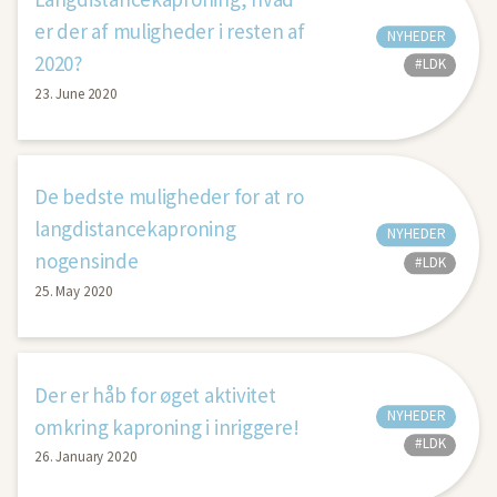
er der af muligheder i resten af
NYHEDER
2020?
#LDK
23. June 2020
De bedste muligheder for at ro
langdistancekaproning
NYHEDER
nogensinde
#LDK
25. May 2020
Der er håb for øget aktivitet
NYHEDER
omkring kaproning i inriggere!
#LDK
26. January 2020