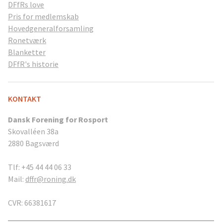
DFfRs love
Pris for medlemskab
Hovedgeneralforsamling
Ronetværk
Blanketter
DFfR's historie
KONTAKT
Dansk Forening for Rosport
Skovalléen 38a
2880 Bagsværd
Tlf: +45 44 44 06 33
Mail:
dffr@roning.dk
CVR: 66381617