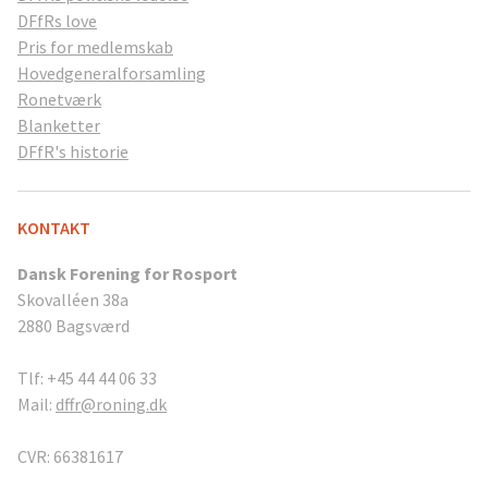
DFfRs love
Pris for medlemskab
Hovedgeneralforsamling
Ronetværk
Blanketter
DFfR's historie
KONTAKT
Dansk Forening for Rosport
Skovalléen 38a
2880 Bagsværd
Tlf: +45 44 44 06 33
Mail:
dffr@roning.dk
CVR: 66381617