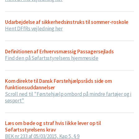
Udarbejdelse af sikkerhedsinstruks til sommer-roskole
Hent DFfRs vejledning her
Definitionen af Erhvervsmæssig Passagersejlads
Find den på Søfartsstyrelsens hjemmeside
Kom direkte til Dansk Førstehjælpsråds side om
funktionsuddannelser
Scroll ned til "Førstehjælp ombord på mindre fartøjer og i
søsport"
Læs om bøde og straf hvis I ikke lever op til
Søfartsstyrelsens krav
BEK nr 233 af 05/03/2015, Kap 5, § 9