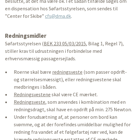
beslutte, at det må være ok. I et sådan tilfælde søges om
en dispensation hos Søfartsstyrelsen, som sendes til
”Center for Skibe”
cfs@dma.dk
.
Redningsmidler
Søfartsstyrelsen (
BEK 233 05/03/2015
, Bilag 1, Regel 7),
stiller krav til udrustningen i forbindelse med
erhvervsmæssig passagersejlads.
Roerne skal bære
redningsveste
(som passer opdrift-
og størrelsesmæssigt), eller redningsvestene skal
medbringes i båden.
Redningsvestene
skal være CE mærket.
Redningsveste
, som anvendes i kombination med en
redningsdragt, skal have en opdrift på min. 275 Newton.
Under forudsætning af, at personer om bord kan
svømme, og at der forefindes umiddelbar mulighed for
redning fra vandet af et følgefartøj nær ved, kan de
krævede redningsveste erstattes af CE mærkede