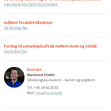
Læs mere hos Søfartsstyrelsen
Indhent forældretilladelser
Se forslag her
Forslag til samarbejdsaftale mellem skole og roklub
Hent den her
Kontakt:
Marianne Stæhr
Udviklingskonsulent – kurser og ungdom
Tlf.: +45 24 42 28 55
Mail:
mso@roning.dk