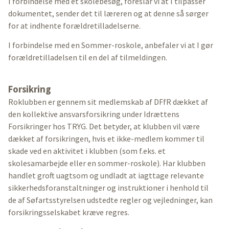
I forbindelse med et skolebesøg, foreslår vi at I tilpasser
dokumentet, sender det til læreren og at denne så sørger
for at indhente forældretilladelserne.
I forbindelse med en Sommer-roskole, anbefaler vi at I gør
forældretilladelsen til en del af tilmeldingen.
Forsikring
Roklubben er gennem sit medlemskab af DFfR dækket af
den kollektive ansvarsforsikring under Idrættens
Forsikringer hos TRYG. Det betyder, at klubben vil være
dækket af forsikringen, hvis et ikke-medlem kommer til
skade ved en aktivitet i klubben (som f.eks. et
skolesamarbejde eller en sommer-roskole). Har klubben
handlet groft uagtsom og undladt at iagttage relevante
sikkerhedsforanstaltninger og instruktioner i henhold til
de af Søfartsstyrelsen udstedte regler og vejledninger, kan
forsikringsselskabet kræve regres.