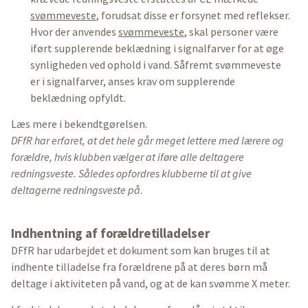
svømmeveste
, forudsat disse er forsynet med reflekser.
Hvor der anvendes
svømmeveste
, skal personer være
iført supplerende beklædning i signalfarver for at øge
synligheden ved ophold i vand. Såfremt svømmeveste
er i signalfarver, anses krav om supplerende
beklædning opfyldt.
Læs mere i bekendtgørelsen.
DFfR har erfaret, at det hele går meget lettere med lærere og
forældre, hvis klubben vælger at iføre alle deltagere
redningsveste. Således opfordres klubberne til at give
deltagerne redningsveste på.
Indhentning af forældretilladelser
DFfR har udarbejdet et dokument som kan bruges til at
indhente tilladelse fra forældrene på at deres børn må
deltage i aktiviteten på vand, og at de kan svømme X meter.