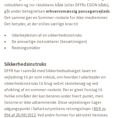
roklubben og ror i klubbens både (eller DFfRs EDON både),
går under betegnelsen
erhvervsmæssig passagersejlads
.
Det samme gør en Sommer-roskole for ikke-medlemmer.
Det betyder, at der stilles særlige krav til:
Udarbejdelsen af en sikkerhedsinstruks
De ansvarlige instruktører (besætningen)
Redningsmidler
Sikkerhedsinstruks
DFfR har i samråd med Sikkerhedsudvalget lavet en
vejledning til jer som roklub, om hvordan I udarbejder en
sikkerhedsinstruks til brug ved et skolebesøg og ved
afvikling af en sommer-roskole. Der er givet forslag til
hvilke områder der kan berøres under hvert punkt, men
listerne er ikke udtømmende. Disse vejledninger tager
udgangspunkt i Søfartsstyrelsens retningslinjer i
BEK nr
956 af 26/09/2012
. Ved andre former for aktivitet henvises