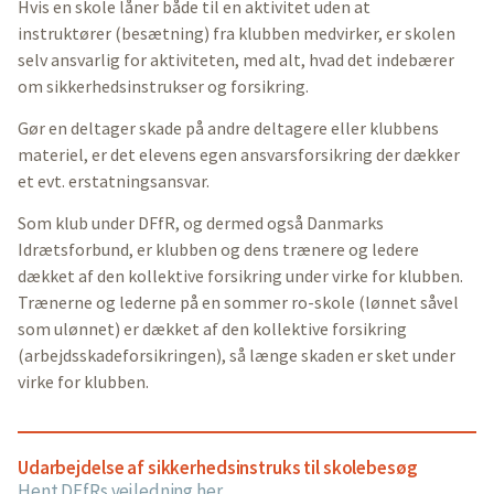
Hvis en skole låner både til en aktivitet uden at
instruktører (besætning) fra klubben medvirker, er skolen
selv ansvarlig for aktiviteten, med alt, hvad det indebærer
om sikkerhedsinstrukser og forsikring.
Gør en deltager skade på andre deltagere eller klubbens
materiel, er det elevens egen ansvarsforsikring der dækker
et evt. erstatningsansvar.
Som klub under DFfR, og dermed også Danmarks
Idrætsforbund, er klubben og dens trænere og ledere
dækket af den kollektive forsikring under virke for klubben.
Trænerne og lederne på en sommer ro-skole (lønnet såvel
som ulønnet) er dækket af den kollektive forsikring
(arbejdsskadeforsikringen), så længe skaden er sket under
virke for klubben.
Udarbejdelse af sikkerhedsinstruks til skolebesøg
Hent DFfRs vejledning her