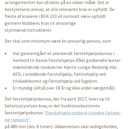
arrangementet kan afvikles på en sikker måde. Det er
bestyrelsens ansvar, at alle relevante krav er opfyldt. De
fleste af kravene i BEK 233 vil normalt være opfyldt
gennem klubbens krav til ansvarlige
styrmænd/instruktører.
Der skal som minimum være én ansvarlig person, som
Har gennemgået et anerkendt førstehjælpskursus i
henhold til Dansk Førstehjælps Råds godkendte kurser
indeholdende modulerne: Hjerte-Lunge-Redning inkl.
AED, Livreddende Førstehjælp, Førstehjælp ved
tilskadekomst og Førstehjælp ved Sygdom.
Er myndig (altså over 18 år og ikke under værgemål).
Det førstehjælpskursus, der fra april 2017, lever op til
Søfartsstyrelsen krav, er det funktionsbestemte
førstehjælpskursus
“Førstehjælp ombord i mindre fartøjer
og i søsport”
på 480 min (dvs. 8 timer). Uddannelsen skal vedligeholdes,