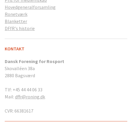
Hovedgeneralforsamling
Ronetværk
Blanketter
DFfR's historie
KONTAKT
Dansk Forening for Rosport
Skovalléen 38a
2880 Bagsværd
Tlf: +45 44 44 06 33
Mail:
dffr@roning.dk
CVR: 66381617