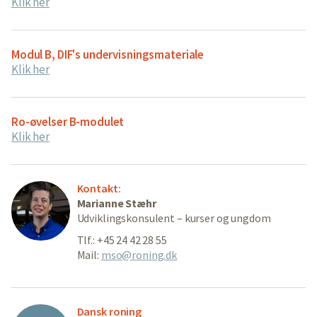
Klik her
Modul B, DIF's undervisningsmateriale
Klik her
Ro-øvelser B-modulet
Klik her
Kontakt:
Marianne Stæhr
Udviklingskonsulent – kurser og ungdom
Tlf.: +45 24 42 28 55
Mail:
mso@roning.dk
Dansk roning