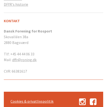
DFfR's historie
KONTAKT
Dansk Forening for Rosport
Skovalléen 38a
2880 Bagsværd
Tlf: +45 44 44 06 33
Mail:
dffr@roning.dk
CVR: 66381617
Cookies & privatlivspolitik