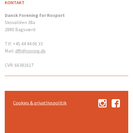
KONTAKT
Dansk Forening for Rosport
Skovalléen 38a
2880 Bagsværd
Tlf: +45 44 44 06 33
Mail:
dffr@roning.dk
CVR: 66381617
Cookies & privatlivspolitik