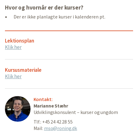
Hvor og hvornår er der kurser?
Der er ikke planlagte kurser i kalenderen pt.
Lektionsplan
Klik her
Kursusmateriale
Klik her
Kontakt:
Marianne Stæhr
Udviklingskonsulent – kurser og ungdom
Tlf.: +45 24 42 28 55
Mail:
mso@roning.dk