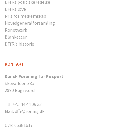
DFfRs politiske ledelse
DFfRs love
Pris for medlemskab
Hovedgeneralforsamling
Ronetværk
Blanketter
DFfR's historie
KONTAKT
Dansk Forening for Rosport
Skovalléen 38a
2880 Bagsværd
Tlf: +45 44 44 06 33
Mail:
dffr@roning.dk
CVR: 66381617