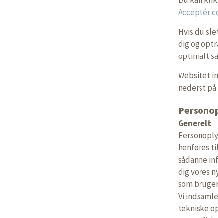
Acceptér c
Hvis du sle
dig og optr
optimalt sa
Websitet in
nederst på 
Personop
Generelt
Personoplys
henføres ti
sådanne inf
dig vores n
som bruger 
Vi indsamle
tekniske op