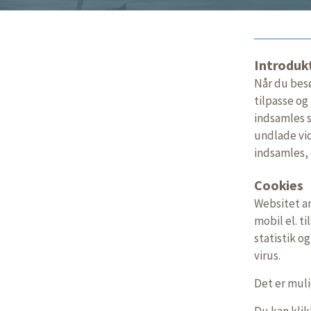
Introduk
Når du besø
tilpasse og
indsamles s
undlade vid
indsamles, 
Cookies
Websitet a
mobil el. t
statistik o
virus.
Det er muli
Du kan klik