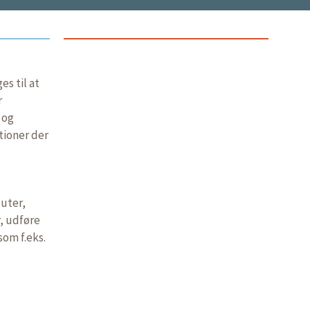
s til at
r
 og
tioner der
uter,
, udføre
som f.eks.