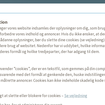
tion
ger vores website indsamles der oplysninger om dig, som bruge
 forbedre vores indhold og annoncer. Hvis du ikke ønsker, at de
ådanne oplysninger, bør du slette dine cookies (se vejledning)
ere brug af websitet. Nedenfor har vi uddybet, hvilke informa
deres formål og hvilke tredjeparter, der har adgang til dem.
nvender ”cookies”, der er en tekstfil, som gemmes på din comp
ilsvarende med det formål at genkende den, huske indstillinger
g målrette annoncer. Cookies kan ikke indeholde skadelig kode 
gt at slette eller blokere for cookies –
Se vejledning
ke her, for at administrere din accept: