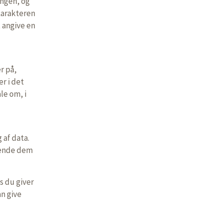
ingen, og
karakteren
 angive en
r på,
r i det
le om, i
 af data.
vende dem
s du giver
an give