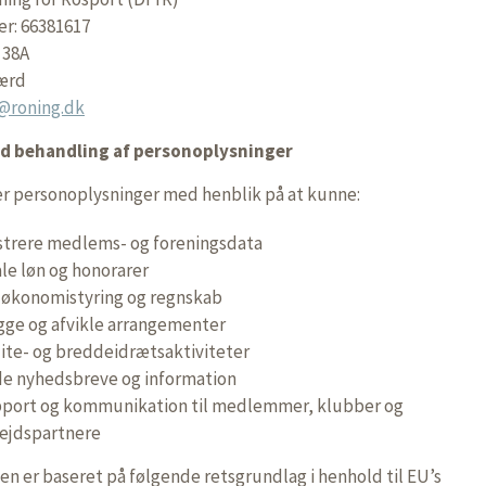
r: 66381617
 38A
ærd
r@roning.dk
d behandling af personoplysninger
er personoplysninger med henblik på at kunne:
strere medlems- og foreningsdata
e løn og honorarer
 økonomistyring og regnskab
ge og afvikle arrangementer
lite- og breddeidrætsaktiviteter
e nyhedsbreve og information
pport og kommunikation til medlemmer, klubber og
ejdspartnere
n er baseret på følgende retsgrundlag i henhold til EU’s