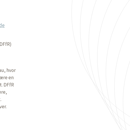
lde
(DFfR)
au, hvor
være en
t. DFfR
ere,
.
er.