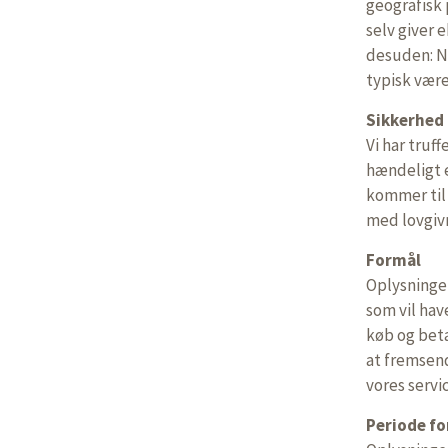
geografisk 
selv giver 
desuden: Na
typisk være
Sikkerhed
Vi har truf
hændeligt el
kommer til
med lovgiv
Formål
Oplysninger
som vil hav
køb og beta
at fremsend
vores servi
Periode fo