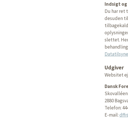
Indsigt og
Du har ret 
desuden til
tilbagekald
oplysninger
slettet. He
behandling 
Datatilsyn
Udgiver
Websitet ej
Dansk Fore
Skovalléen
2880 Bagsv
Telefon: 44
E-mail:
dff