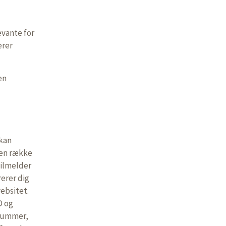
evante for
erer
en
 kan
 en række
tilmelder
rerer dig
websitet.
D og
-nummer,