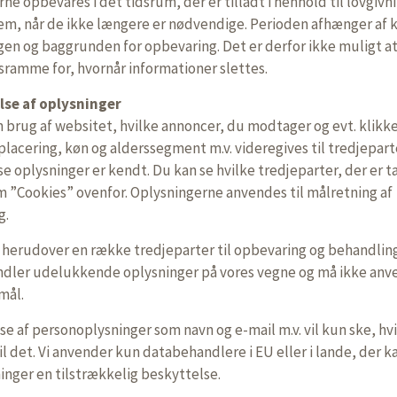
ne opbevares i det tidsrum, der er tilladt i henhold til lovgivn
dem, når de ikke længere er nødvendige. Perioden afhænger af 
gen og baggrunden for opbevaring. Det er derfor ikke muligt at
sramme for, hvornår informationer slettes.
lse af oplysninger
 brug af websitet, hvilke annoncer, du modtager og evt. klikke
placering, køn og alderssegment m.v. videregives til tredjeparte
e oplysninger er kendt. Du kan se hvilke tredjeparter, der er ta
m ”Cookies” ovenfor. Oplysningerne anvendes til målretning af
g.
 herudover en række tredjeparter til opbevaring og behandling
ndler udelukkende oplysninger på vores vegne og må ikke an
mål.
se af personoplysninger som navn og e-mail m.v. vil kun ske, hvi
l det. Vi anvender kun databehandlere i EU eller i lande, der k
inger en tilstrækkelig beskyttelse.