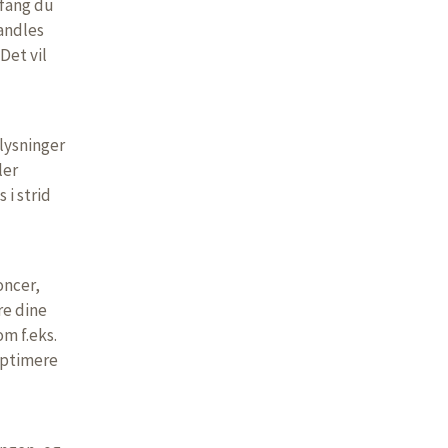
mfang du
handles
Det vil
plysninger
ler
i strid
oncer,
re dine
om f.eks.
optimere