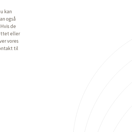
Du kan
kan også
 Hvis de
ttet eller
over vores
ntakt til