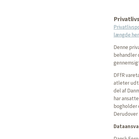
Privatliv
Privatlivsp
længde her
Denne priva
behandler d
gennemsigt
DFfR varet
atleter udt
del af Dan
har ansatt
bogholder o
Derudover 
Dataansva
Dansk Fore