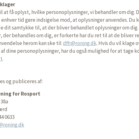
 klager
til at få oplyst, hvilke personoplysninger, vi behandler om dig. 
 enhver tid gøre indsigelse mod, at oplysninger anvendes. Du 
e dit samtykke til, at der bliver behandlet oplysninger om dig.
, der behandles om dig, er forkerte har du ret til at de bliver re
nvendelse herom kan ske til:
dffr@roning.dk
. Hvis du vil klage 
af dine personoplysninger, har du også mulighed for at tage ko
et
.
es og publiceres af:
ning for Rosport
 38a
ærd
44 0633
r@roning.dk