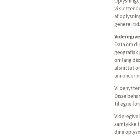
Oplysninger
vi sletter 
af oplysnin
generel tid
Videregive
Data om din
geografisk 
omfang diss
afsnittet o
annoncerin
Vi benytter
Disse beha
til egne for
Videregivel
samtykke ti
dine oplysn