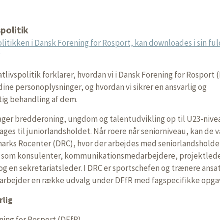
spolitik
olitikken i Dansk Forening for Rosport, kan downloades i sin fu
tlivspolitik forklarer, hvordan vi i Dansk Forening for Rosport 
ine personoplysninger, og hvordan vi sikrer en ansvarlig og
ig behandling af dem.
ager bredderoning, ungdom og talentudvikling op til U23-nive
ages til juniorlandsholdet. Når roere når seniorniveau, kan de 
marks Rocenter (DRC), hvor der arbejdes med seniorlandsholde
e som konsulenter, kommunikationsmedarbejdere, projektled
g en sekretariatsleder. I DRC er sportschefen og trænere ansat
arbejder en række udvalg under DFfR med fagspecifikke opgav
rlig
ning for Rosport (DFfR)