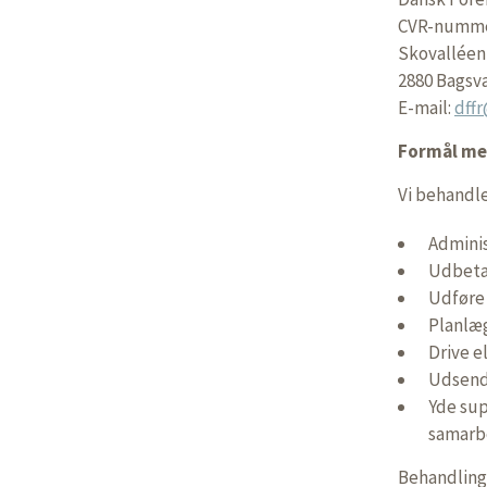
CVR-numme
Skovalléen
2880 Bagsv
E-mail:
dff
Formål me
Vi behandl
Admini
Udbetal
Udføre
Planlæg
Drive e
Udsend
Yde su
samarb
Behandlinge