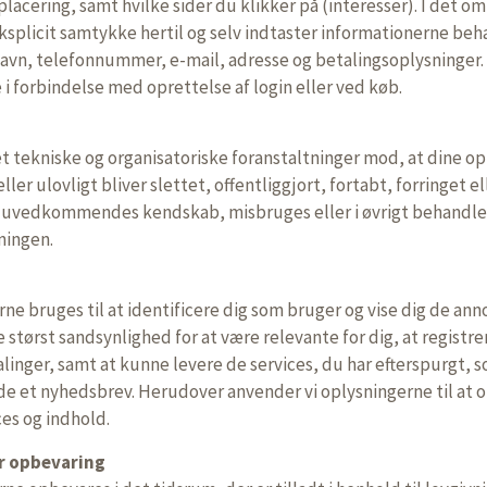
placering, samt hvilke sider du klikker på (interesser). I det o
eksplicit samtykke hertil og selv indtaster informationerne be
vn, telefonnummer, e-mail, adresse og betalingsoplysninger. 
 i forbindelse med oprettelse af login eller ved køb.
fet tekniske og organisatoriske foranstaltninger mod, at dine o
ler ulovligt bliver slettet, offentliggjort, fortabt, forringet el
 uvedkommendes kendskab, misbruges eller i øvrigt behandles 
ningen.
ne bruges til at identificere dig som bruger og vise dig de ann
e størst sandsynlighed for at være relevante for dig, at registre
linger, samt at kunne levere de services, du har efterspurgt, s
e et nyhedsbrev. Herudover anvender vi oplysningerne til at 
ces og indhold.
r opbevaring