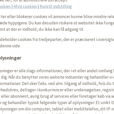
ookies
|
Afvis cookies
|
Nulstil indstilling
tter eller blokerer cookies vil annoncer kunne blive mindre rel
æde hyppigere. Du kan desuden risikere at websitet ikke fung
mt at der er indhold, du ikke kan få adgang til.
deholder cookies fra tredjeparter, der er præciseret i oversigt
denne side.
lysninger
ninger er alle slags informationer, der i et eller andet omfang
l dig. Når du benytter vores website indsamler og behandler vi
ormationer. Det sker f.eks. ved alm. tilgang af indhold, hvis du 
yhedsbrev, deltager i konkurrencer eller undersøgelser, regist
eller abonnent, øvrig brug af services eller foretager køb via 
r og behandler typisk følgende typer af oplysninger: Et unikt I
lysninger om din computer, tablet eller mobiltelefon, dit IP