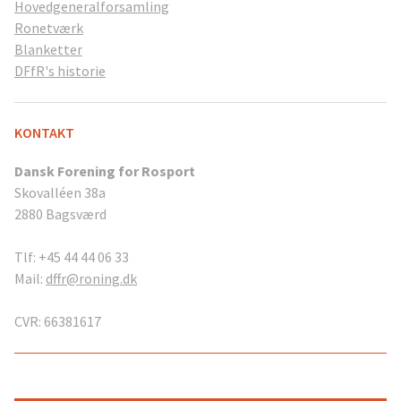
Hovedgeneralforsamling
Ronetværk
Blanketter
DFfR's historie
KONTAKT
Dansk Forening for Rosport
Skovalléen 38a
2880 Bagsværd
Tlf: +45 44 44 06 33
Mail:
dffr@roning.dk
CVR: 66381617