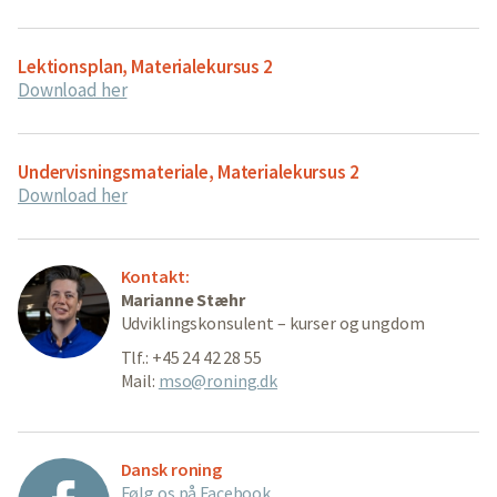
Lektionsplan, Materialekursus 2
Download her
Undervisningsmateriale, Materialekursus 2
Download her
Kontakt:
Marianne Stæhr
Udviklingskonsulent – kurser og ungdom
Tlf.: +45 24 42 28 55
Mail:
mso@roning.dk
Dansk roning
Følg os på Facebook