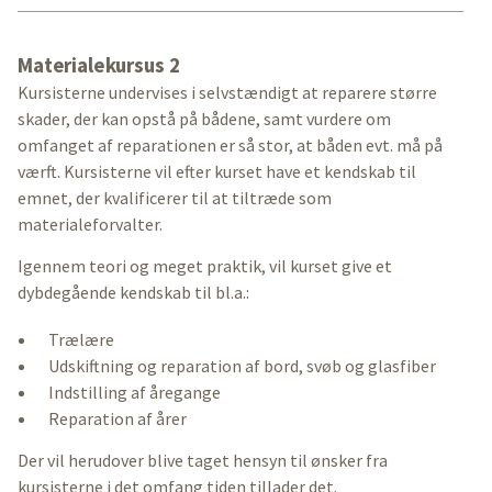
Materialekursus 2
Kursisterne undervises i selvstændigt at reparere større
skader, der kan opstå på bådene, samt vurdere om
omfanget af reparationen er så stor, at båden evt. må på
værft. Kursisterne vil efter kurset have et kendskab til
emnet, der kvalificerer til at tiltræde som
materialeforvalter.
Igennem teori og meget praktik, vil kurset give et
dybdegående kendskab til bl.a.:
Trælære
Udskiftning og reparation af bord, svøb og glasfiber
Indstilling af åregange
Reparation af årer
Der vil herudover blive taget hensyn til ønsker fra
kursisterne i det omfang tiden tillader det.