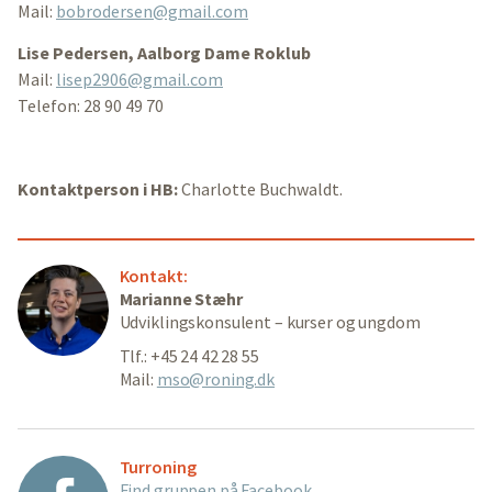
Mail:
bobrodersen@gmail.com
Lise Pedersen, Aalborg Dame Roklub
Mail:
lisep2906@gmail.com
Telefon: 28 90 49 70
Kontaktperson i HB:
Charlotte Buchwaldt.
Kontakt:
Marianne Stæhr
Udviklingskonsulent – kurser og ungdom
Tlf.: +45 24 42 28 55
Mail:
mso@roning.dk
Turroning
Find gruppen på Facebook