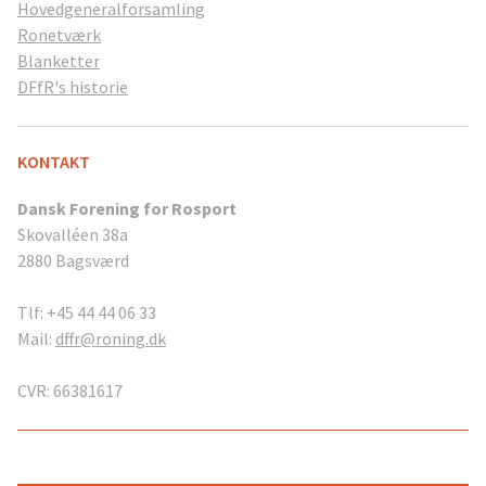
Hovedgeneralforsamling
Ronetværk
Blanketter
DFfR's historie
KONTAKT
Dansk Forening for Rosport
Skovalléen 38a
2880 Bagsværd
Tlf: +45 44 44 06 33
Mail:
dffr@roning.dk
CVR: 66381617