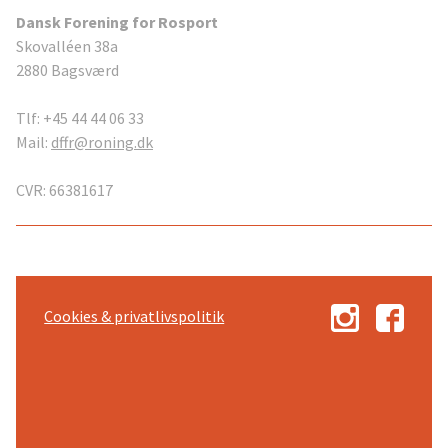
Dansk Forening for Rosport
Skovalléen 38a
2880 Bagsværd
Tlf: +45 44 44 06 33
Mail:
dffr@roning.dk
CVR: 66381617
Cookies & privatlivspolitik