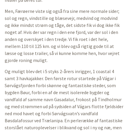
Men, Færøerne viste sig også fra sine mere normale sider;
sol og regn, vindstille og blæsevejr, medvind og modvind
og ikke mindst strøm og tåge, det sidste fik vi dog ikke fik
noget af. Hvis der var regn i den ene fjord, var der sol i den
anden og overskyet i den tredje. Vi fik roet i det hele,
mellem 110 til 125 km. og vi blev også rigtig gode til at
læsse og losse trailer, så vi kunne komme hen, hvor vejret
gjorde roning muligt.
Og muligt blev det i 5 styks 2-årers inrigger, 1 coastal 4
samt 3 havkajakker. Den første rotur startede på Vágar i
Sørvágsfjorden forbi skønne og fantastiske steder, som
bygden Bøur, forbi en af de mest isolerede bygder og
vandfald af samme navn Gasadalur, frokost på Tindholmur
og med strømmen ud på sydsiden af Vágars flotte fjeldsider
ned mod havet og forbi Sørvágsvatn’s vandfald
Bøsdalafossur ved Trælanipa. En perlerække af fantastiske
storslået naturoplevelser i blikvand og sol i ny og næ, men