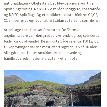
nationaldagen – Olaifesten. Det blev desværre kun til en
opvisningsroning. Men vi fik vist både inriggere, coastalbåd
og DFfR’s splitflag. Og et er sikkert coastalbådene C4,C2,
C1 er i den grad egnet til at ro i sådan et farvand som de har.
At deltage i den fest var fantastisk. De Færøske
ungdomsroere var i den grad selvkørende og tog selv deres
både i og op af vandet. De mindste både vejer ca. 150 kg. og
til kaproningen var det mest eftertragtede løb på 16 både.
Alle går rundt i deres smukke, skræddersyede og
håndbroderede, nationaldragter – eller i rotøj.