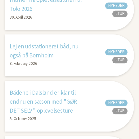
NYHEDER
Tolo 2026
#TUR
30. April 2026
Lej en udstationeret båd, nu
NYHEDER
også på Bornholm
#TUR
8. February 2026
Bådene i Dalsland er klar til
endnu en sæson med ”GØR
NYHEDER
DET SELV”-oplevelsesture
#TUR
5. October 2025