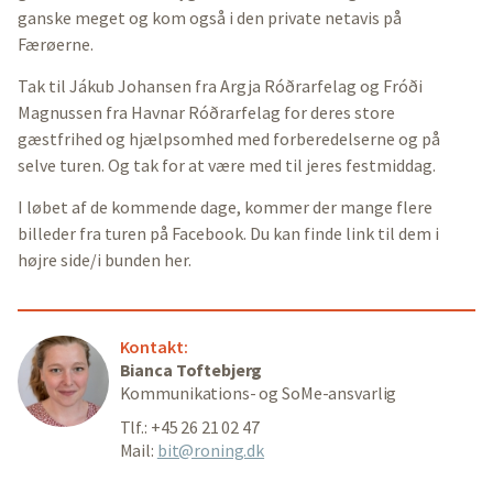
ganske meget og kom også i den private netavis på
Færøerne.
Tak til Jákub Johansen fra Argja Róðrarfelag og Fróði
Magnussen fra Havnar Róðrarfelag for deres store
gæstfrihed og hjælpsomhed med forberedelserne og på
selve turen. Og tak for at være med til jeres festmiddag.
I løbet af de kommende dage, kommer der mange flere
billeder fra turen på Facebook. Du kan finde link til dem i
højre side/i bunden her.
Kontakt:
Bianca Toftebjerg
Kommunikations- og SoMe-ansvarlig
Tlf.: +45 26 21 02 47
Mail:
bit@roning.dk