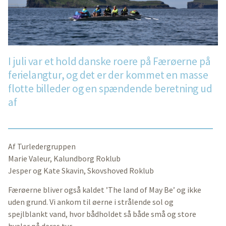
I juli var et hold danske roere på Færøerne på
ferielangtur, og det er der kommet en masse
flotte billeder og en spændende beretning ud
af
Af Turledergruppen
Marie Valeur, Kalundborg Roklub
Jesper og Kate Skavin, Skovshoved Roklub
Færøerne bliver også kaldet ’The land of May Be’ og ikke
uden grund. Vi ankom til øerne i strålende sol og
spejlblankt vand, hvor bådholdet så både små og store
hvaler på deres tur.