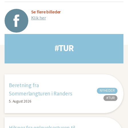
Se flere billeder
Klik her
#TUR
Beretning fra
NYHEDER
Sommerlangturen i Randers
#TUR
5. August 2026
Hilsner fra oplevelsesturen til