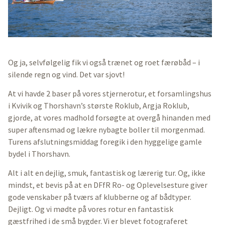
Og ja, selvfølgelig fik vi også trænet og roet færøbåd – i
silende regn og vind. Det var sjovt!
At vi havde 2 baser på vores stjernerotur, et forsamlingshus
i Kvivik og Thorshavn’s største Roklub, Argja Roklub,
gjorde, at vores madhold forsøgte at overgå hinanden med
super aftensmad og lækre nybagte boller til morgenmad.
Turens afslutningsmiddag foregik i den hyggelige gamle
bydel i Thorshavn.
Alt i alt en dejlig, smuk, fantastisk og lærerig tur. Og, ikke
mindst, et bevis på at en DFfR Ro- og Oplevelsesture giver
gode venskaber på tværs af klubberne og af bådtyper.
Dejligt. Og vi mødte på vores rotur en fantastisk
gæstfrihed i de små bygder. Vi er blevet fotograferet