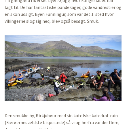
Til gængæld fik vi set byen Gjogv, hvor kongeskibet har
lagt til. De har fantastiske pandekager, gode vandrestier og
en skøn udsigt. Byen Funningur, som var det 1. sted hvor
vikingerne slog sig ned, blev også besøgt. Smuk.
Den smukke by, Kirkjubøur med sin katolske katedral-ruin
(Færøernes ældste bispesæde) så vi og herfra var der flere,