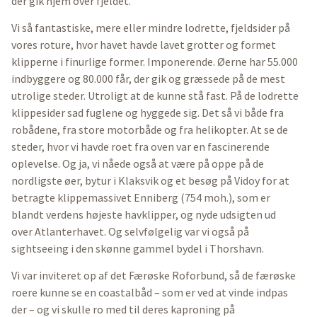
der gik hjem over fjeldet.
Vi så fantastiske, mere eller mindre lodrette, fjeldsider på
vores roture, hvor havet havde lavet grotter og formet
klipperne i finurlige former. Imponerende. Øerne har 55.000
indbyggere og 80.000 får, der gik og græssede på de mest
utrolige steder. Utroligt at de kunne stå fast. På de lodrette
klippesider sad fuglene og hyggede sig. Det så vi både fra
robådene, fra store motorbåde og fra helikopter. At se de
steder, hvor vi havde roet fra oven var en fascinerende
oplevelse. Og ja, vi nåede også at være på oppe på de
nordligste øer, bytur i Klaksvik og et besøg på Vidoy for at
betragte klippemassivet Enniberg (754 moh.), som er
blandt verdens højeste havklipper, og nyde udsigten ud
over Atlanterhavet. Og selvfølgelig var vi også på
sightseeing i den skønne gammel bydel i Thorshavn.
Vi var inviteret op af det Færøske Roforbund, så de færøske
roere kunne se en coastalbåd – som er ved at vinde indpas
der – og vi skulle ro med til deres kaproning på