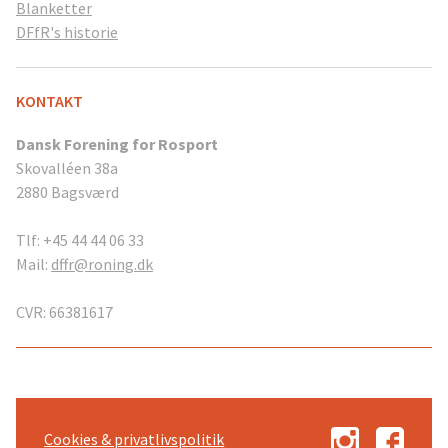
Blanketter
DFfR's historie
KONTAKT
Dansk Forening for Rosport
Skovalléen 38a
2880 Bagsværd
Tlf: +45 44 44 06 33
Mail:
dffr@roning.dk
CVR: 66381617
Cookies & privatlivspolitik