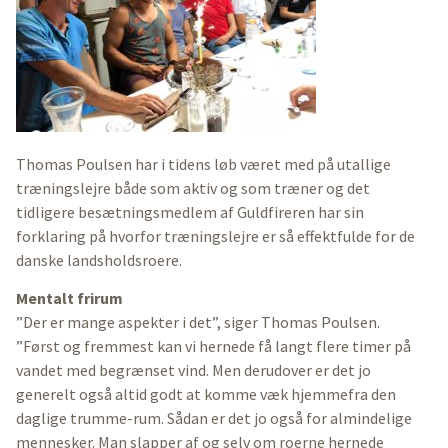
Thomas Poulsen har i tidens løb været med på utallige
træningslejre både som aktiv og som træner og det
tidligere besætningsmedlem af Guldfireren har sin
forklaring på hvorfor træningslejre er så effektfulde for de
danske landsholdsroere.
Mentalt frirum
”Der er mange aspekter i det”, siger Thomas Poulsen.
”Først og fremmest kan vi hernede få langt flere timer på
vandet med begrænset vind. Men derudover er det jo
generelt også altid godt at komme væk hjemmefra den
daglige trumme-rum. Sådan er det jo også for almindelige
mennesker. Man slapper af og selv om roerne hernede