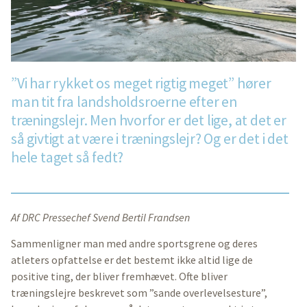
”Vi har rykket os meget rigtig meget” hører
man tit fra landsholdsroerne efter en
træningslejr. Men hvorfor er det lige, at det er
så givtigt at være i træningslejr? Og er det i det
hele taget så fedt?
Af DRC Pressechef Svend Bertil Frandsen
Sammenligner man med andre sportsgrene og deres
atleters opfattelse er det bestemt ikke altid lige de
positive ting, der bliver fremhævet. Ofte bliver
træningslejre beskrevet som ”sande overlevelsesture”,