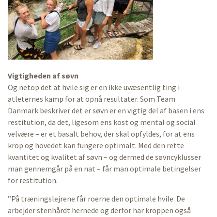
Vigtigheden af søvn
Og netop det at hvile sig er en ikke uvæsentlig ting i
atleternes kamp for at opnå resultater. Som Team
Danmark beskriver det er søvn er en vigtig del af basen i ens
restitution, da det, ligesom ens kost og mental og social
velvære – er et basalt behov, der skal opfyldes, for at ens
krop og hovedet kan fungere optimalt. Med den rette
kvantitet og kvalitet af søvn – og dermed de søvncyklusser
man gennemgår på en nat – får man optimale betingelser
for restitution.
”På træningslejrene får roerne den optimale hvile. De
arbejder stenhårdt hernede og derfor har kroppen også