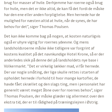
brug for masser af hvile. Derhjemme har roerne også brug
for hvile, men det er ikke altid, de kan få det fordi de måske
har den ene eller anden forpligtelse. Men hernede har de
mulighed for næsten altid at hvile, når de synes, de har
behov for det”, siger Thomas Poulsen.
Det kan ikke komme bag på nogen, at kosten naturligvis
også er uhyre vigtig for roernes ydeevne. Og mens
landsholdsroerne måske ikke tidligere var forgrint af
kostens kvalitet på det navnkundige Hotel Krone, så er der
anderledes skik på denne del på landsholdets nye base i
Völkermarkt. ”Det er virkelig lækker mad, vi får hernede.
Der var nogle småting, der lige skulle rettes i starten af
opholdet hernede i forhold til hvor mange kartofler, de
havde fået skrællet og den slags ting, men i personalet har
generelt været meget åbne over for roernes behov”, siger
Thomas Poulsen, der måske glæder sig allermest over den
ekstra tid, der er til rådighed på træningslejren i Østrig.