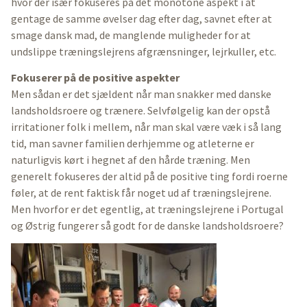
hvor der især fokuseres på det monotone aspekt i at
gentage de samme øvelser dag efter dag, savnet efter at
smage dansk mad, de manglende muligheder for at
undslippe træningslejrens afgrænsninger, lejrkuller, etc.
Fokuserer på de positive aspekter
Men sådan er det sjældent når man snakker med danske
landsholdsroere og trænere. Selvfølgelig kan der opstå
irritationer folk i mellem, når man skal være væk i så lang
tid, man savner familien derhjemme og atleterne er
naturligvis kørt i hegnet af den hårde træning. Men
generelt fokuseres der altid på de positive ting fordi roerne
føler, at de rent faktisk får noget ud af træningslejrene.
Men hvorfor er det egentlig, at træningslejrene i Portugal
og Østrig fungerer så godt for de danske landsholdsroere?