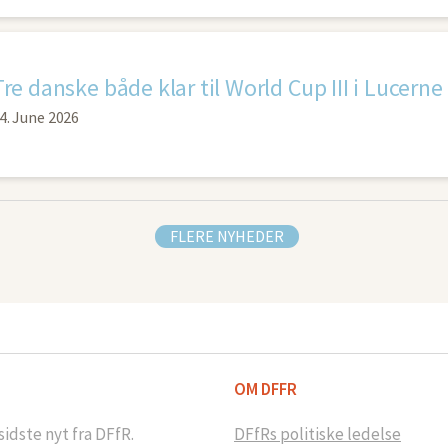
Tre danske både klar til World Cup III i Lucerne
4. June 2026
FLERE NYHEDER
OM DFFR
idste nyt fra DFfR.
DFfRs politiske ledelse