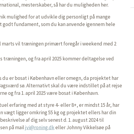
ernational, mesterskaber, så har du muligheden her.
unik mulighed for at udvikle dig personligt på mange
g et godt fundament, som du kan anvende igennem hele
il marts vil træningen primært foregår i weekend med 2
es træningen, og fra april 2025 kommer deltagelse ved
is du er bosat i København eller omegn, da projektet har
gsværd sø. Alternativt skal du være indstillet på at rejse
ne og fra 1. april 2025 være bosat i København.
el erfaring med at styre 4- eller 8+, er mindst 15 år, har
n vægt ligger omkring 55 kg og projektet ellers har din
beskrivelse af dig selv senest d. 1. august 2024 til
sen på mail
jvi@roning.dk
eller Johnny Vikkelsøe på