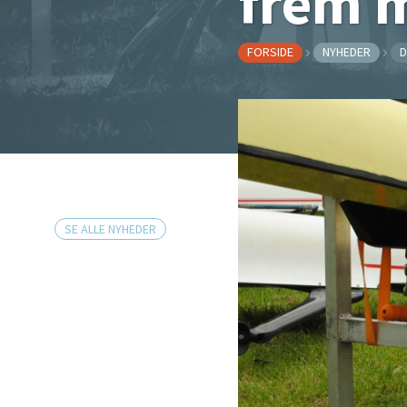
frem 
FORSIDE
NYHEDER
D
SE ALLE NYHEDER