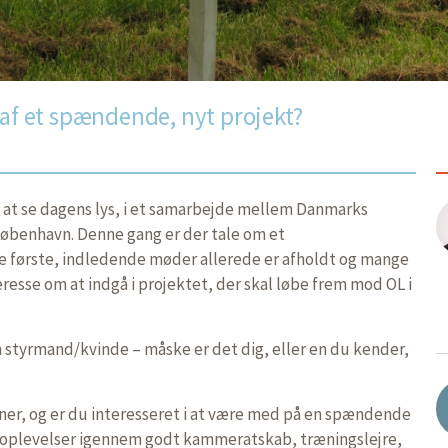
 af et spændende, nyt projekt?
d at se dagens lys, i et samarbejde mellem Danmarks
København. Denne gang er der tale om et
e første, indledende møder allerede er afholdt og mange
resse om at indgå i projektet, der skal løbe frem mod OL i
styrmand/kvinde – måske er det dig, eller en du kender,
ner, og er du interesseret i at være med på en spændende
 oplevelser igennem godt kammeratskab, træningslejre,