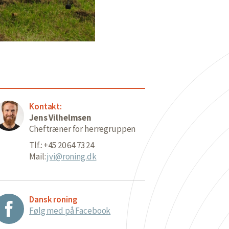
Kontakt:
Jens Vilhelmsen
Cheftræner for herregruppen
Tlf.: +45 20 64 73 24
Mail:
jvi@roning.dk
Dansk roning
Følg med på Facebook