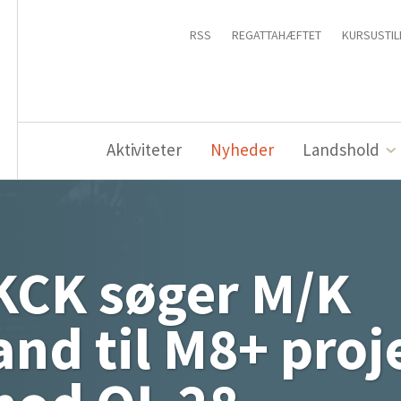
RSS
REGATTAHÆFTET
KURSUSTIL
Aktiviteter
Nyheder
Landshold
KCK søger M/K
nd til M8+ proj