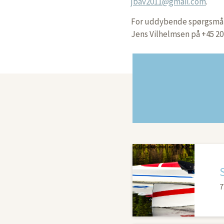
jbav2011@gmail.com
.
For uddybende spørgsmål 
Jens Vilhelmsen på +45 20 
7