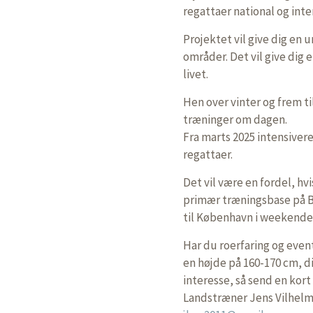
regattaer national og int
Projektet vil give dig en 
områder. Det vil give di
livet.
Hen over vinter og frem t
træninger om dagen.
Fra marts 2025 intensiver
regattaer.
Det vil være en fordel, hv
primær træningsbase på Ba
til København i weekender
Har du roerfaring og eventu
en højde på 160-170 cm, di
interesse, så send en kort 
Landstræner Jens Vilhelm