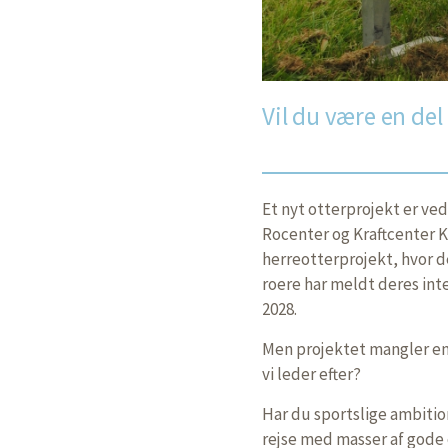
Vil du være en del
Et nyt otterprojekt er ve
Rocenter og Kraftcenter 
herreotterprojekt, hvor d
roere har meldt deres inte
2028.
Men projektet mangler en 
vi leder efter?
Har du sportslige ambitio
rejse med masser af gode