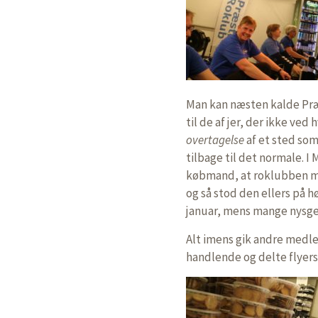
Man kan næsten kalde Præ
til de af jer, der ikke ved
overtagelse
af et sted som 
tilbage til det normale. 
købmand, at roklubben må
og så stod den ellers på h
januar, mens mange nysger
Alt imens gik andre medl
handlende og delte flyer