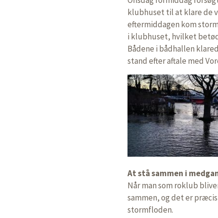
klubhuset til at klare de 
eftermiddagen kom stormf
i klubhuset, hvilket betø
Bådene i bådhallen klared
stand efter aftale med V
At stå sammen i medga
Når man som roklub bliver
sammen, og det er præcis
stormfloden.