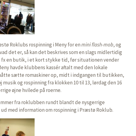
stø Roklubs rospinning i Meny for en
mini flash-mob
, og
 hvad det er, så kan det beskrives som en slags midlertidig
fx en butik, i et kort stykke tid, før situationen vender
I Meny havde klubbens kassér aftalt med den lokale
tte sætte romaskiner op, midt i indgangen til butikken,
øj musik og rospinning fra klokken 10 til 13, lørdag den 16
rige øjne hvilede på roerne.
emmer fra roklubben rundt blandt de nysgerrige
s ud med information om rospinning i Præstø Roklub.