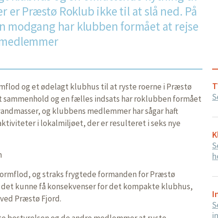
r er Præstø Roklub ikke til at slå ned. På
n modgang har klubben formået at rejse
e medlemmer
T
mflod og et ødelagt klubhus til at ryste roerne i Præstø
S
 sammenhold og en fælles indsats har roklubben formået
re vandmasser, og klubbens medlemmer har sågar haft
ktiviteter i lokalmiljøet, der er resulteret i seks nye
K
S
n
h
tormflod, og straks frygtede formanden for Præstø
at det kunne få konsekvenser for det kompakte klubhus,
I
 ved Præstø Fjord.
S
i
te bestyrelsen og de andre medlemmer at ruste