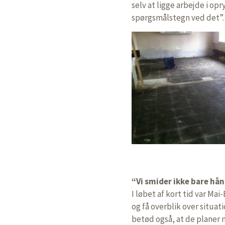
selv at ligge arbejde i op
spørgsmålstegn ved det”.
“Vi smider ikke bare hå
I løbet af kort tid var Mai
og få overblik over situat
betød også, at de planer m