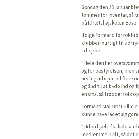
Søndag den 29. januar ble
tømmes for inventar, så 
på Idrætshøjskolen Bosei 
Ifølge formand for roklub
klubben hurtigt til udtry
arbejdet:
“Hele den her oversvømm
og for bestyrelsen, men vi
ned og arbejde ad flere om
og ånd til at byde ind og 
en sms, så tropper folk op
Formand Mai-Britt Bille e
kunne have ladet sig gør
“Uden hjælp fra hele klub
medlemmer i alt, så det e