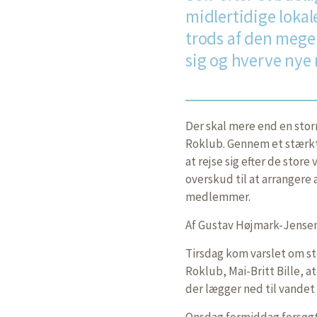
midlertidige lokale
trods af den mege
sig og hverve ny
Der skal mere end en stor
Roklub. Gennem et stærkt
at rejse sig efter de sto
overskud til at arrangere a
medlemmer.
Af Gustav Højmark-Jense
Tirsdag kom varslet om s
Roklub, Mai-Britt Bille, 
der lægger ned til vandet
Onsdag formiddag forsøg