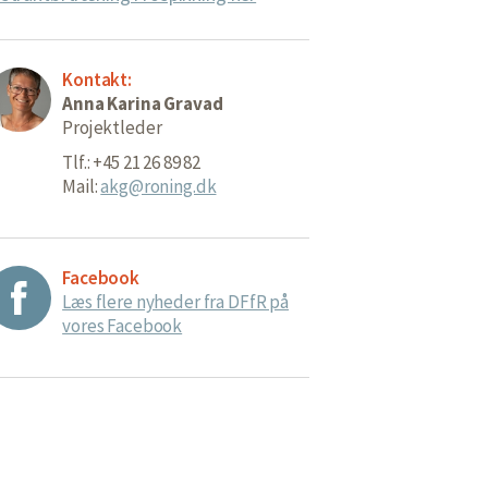
Kontakt:
Anna Karina Gravad
Projektleder
Tlf.: +45 21 26 89 82
Mail:
akg@roning.dk
Facebook
Læs flere nyheder fra DFfR på
vores Facebook