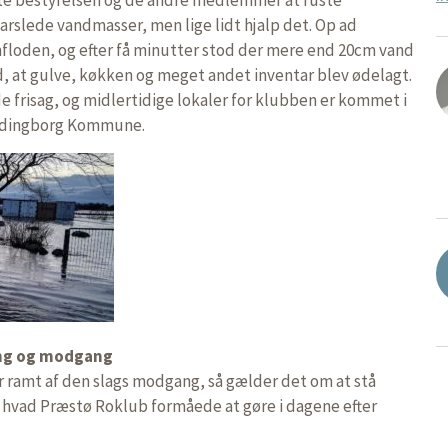
varslede vandmasser, men lige lidt hjalp det. Op ad
loden, og efter få minutter stod der mere end 20cm vand
d, at gulve, køkken og meget andet inventar blev ødelagt.
e frisag, og midlertidige lokaler for klubben er kommet i
ordingborg Kommune.
ng og modgang
 ramt af den slags modgang, så gælder det om at stå
 hvad Præstø Roklub formåede at gøre i dagene efter