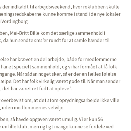
v der indkaldt til arbejdsweekend, hvor roklubben skulle
træningsredskaberne kunne komme i stand i de nye lokaler
i Vordingborg.
ben, Mai-Britt Bille kom det særlige sammenhold i
k, da hun sendte sms’er rundt for at samle hænder til
else har krævet en del arbejde, både for medlemmerne
 har et specielt sammenhold, og vi har formået at få folk
gange. Når sådan noget sker, så er der en fælles følelse
hjælpe. Det har folk virkelig været gode til. Når man sender
, det har været ret fedt at opleve”.
r overbevist om, at det store oprydningsarbejde ikke ville
e, uden medlemmernes velvilje:
ben, så havde opgaven været umulig. Vi er kun 56
r en lille klub, men rigtigt mange kunne se fordele ved