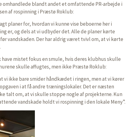
ne omhandlede blandt andet et omfattende PR-arbejde i
en af rospinning i Præstø Roklub:
 lagt planer for, hvordan vi kunne vise beboerne her i
ng er, og dels at vi udbyder det. Alle de planer kørte
k før vandskaden. Der har aldrig været tvivl om, at vi kørte
.
 have mistet fokus en smule, hvis deres klubhus skulle
murene skulle affugtes, men ikke Præstø Roklub:
 at vi ikke bare smider håndkædet i ringen, men at vi kører
opgaven i at få andre træningslokaler. Det er næsten
ikke talt om, at vi skulle stoppe nogle af projekterne. Kun
attende vandskade holdt vi rospinning i den lokale Meny”.