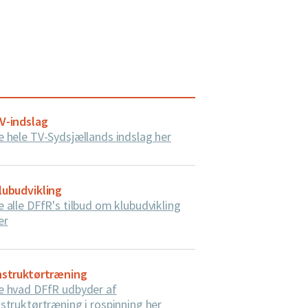
V-indslag
e hele TV-Sydsjællands indslag her
lubudvikling
e alle DFfR's tilbud om klubudvikling
er
nstruktørtræning
e hvad DFfR udbyder af
nstruktørtræning i rospinning her