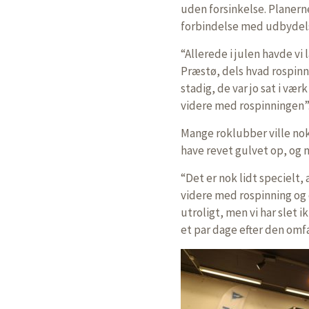
uden forsinkelse. Planer
forbindelse med udbydels
“Allerede i julen havde vi
Præstø, dels hvad rospinni
stadig, de var jo sat i vær
videre med rospinningen”
Mange roklubber ville nok
have revet gulvet op, og 
“Det er nok lidt specielt,
videre med rospinning og 
utroligt, men vi har slet 
et par dage efter den omf