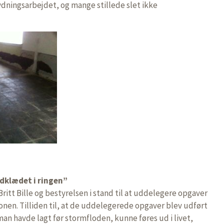
rydningsarbejdet, og mange stillede slet ikke
ndklædet i ringen”
-Britt Bille og bestyrelsen i stand til at uddelegere opgaver
ionen. Tilliden til, at de uddelegerede opgaver blev udført
an havde lagt før stormfloden, kunne føres ud i livet,