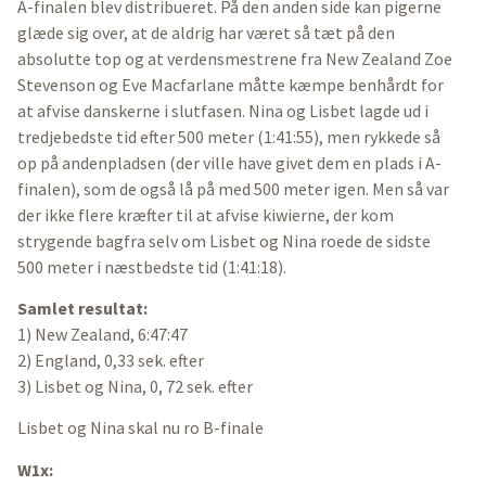
A-finalen blev distribueret. På den anden side kan pigerne
glæde sig over, at de aldrig har været så tæt på den
absolutte top og at verdensmestrene fra New Zealand Zoe
Stevenson og Eve Macfarlane måtte kæmpe benhårdt for
at afvise danskerne i slutfasen. Nina og Lisbet lagde ud i
tredjebedste tid efter 500 meter (1:41:55), men rykkede så
op på andenpladsen (der ville have givet dem en plads i A-
finalen), som de også lå på med 500 meter igen. Men så var
der ikke flere kræfter til at afvise kiwierne, der kom
strygende bagfra selv om Lisbet og Nina roede de sidste
500 meter i næstbedste tid (1:41:18).
Samlet resultat:
1) New Zealand, 6:47:47
2) England, 0,33 sek. efter
3) Lisbet og Nina, 0, 72 sek. efter
Lisbet og Nina skal nu ro B-finale
W1x: