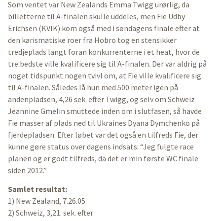
Som ventet var New Zealands Emma Twigg urørlig, da
billetterne til A-finalen skulle uddeles, men Fie Udby
Erichsen (KVIK) kom også med i søndagens finale efter at
den karismatiske roer fra Hobro tog en stensikker
tredjeplads langt foran konkurrenterne i et heat, hvor de
tre bedste ville kvalificere sig til A-finalen. Der var aldrig på
noget tidspunkt nogen tvivl om, at Fie ville kvalificere sig
til A-finalen. Således lå hun med 500 meter igen på
andenpladsen, 4,26 sek. efter Twigg, og selv om Schweiz
Jeannine Gmelin smuttede inden om i slutfasen, så havde
Fie masser af plads ned til Ukraines Dyana Dymchenko på
fjerdepladsen. Efter løbet var det også en tilfreds Fie, der
kunne gøre status over dagens indsats: “Jeg fulgte race
planen og er godt tilfreds, da det er min første WC finale
siden 2012.”
Samlet resultat:
1) New Zealand, 7.26.05
2) Schweiz, 3,21. sek. efter