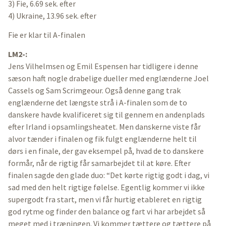
3) Fie, 6.69 sek. efter
4) Ukraine, 13.96 sek. efter
Fie er klar til A-finalen
LM2-:
Jens Vilhelmsen og Emil Espensen har tidligere i denne
sæson haft nogle drabelige dueller med englænderne Joel
Cassels og Sam Scrimgeour. Også denne gang trak
englænderne det længste strå i A-finalen som de to
danskere havde kvalificeret sig til gennem en andenplads
efter Irland i opsamlingsheatet. Men danskerne viste får
alvor tænder i finalen og fik fulgt englænderne helt til
dørs i en finale, der gav eksempel på, hvad de to danskere
formår, når de rigtig får samarbejdet til at køre. Efter
finalen sagde den glade duo: “Det kørte rigtig godt i dag, vi
sad med den helt rigtige følelse. Egentlig kommer vi ikke
supergodt fra start, men vi får hurtig etableret en rigtig
god rytme og finder den balance og fart vi har arbejdet så
meget med i træningen. Vi kommer tættere og tættere på