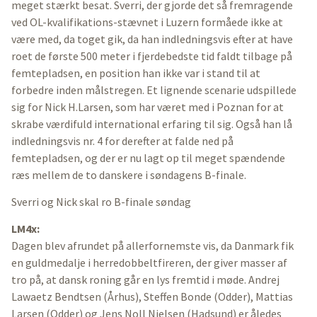
meget stærkt besat. Sverri, der gjorde det så fremragende
ved OL-kvalifikations-stævnet i Luzern formåede ikke at
være med, da toget gik, da han indledningsvis efter at have
roet de første 500 meter i fjerdebedste tid faldt tilbage på
femtepladsen, en position han ikke var i stand til at
forbedre inden målstregen. Et lignende scenarie udspillede
sig for Nick H.Larsen, som har været med i Poznan for at
skrabe værdifuld international erfaring til sig. Også han lå
indledningsvis nr. 4 for derefter at falde ned på
femtepladsen, og der er nu lagt op til meget spændende
ræs mellem de to danskere i søndagens B-finale.
Sverri og Nick skal ro B-finale søndag
LM4x:
Dagen blev afrundet på allerfornemste vis, da Danmark fik
en guldmedalje i herredobbeltfireren, der giver masser af
tro på, at dansk roning går en lys fremtid i møde. Andrej
Lawaetz Bendtsen (Århus), Steffen Bonde (Odder), Mattias
Larsen (Odder) og Jens Noll Nielsen (Hadsund) er åledes