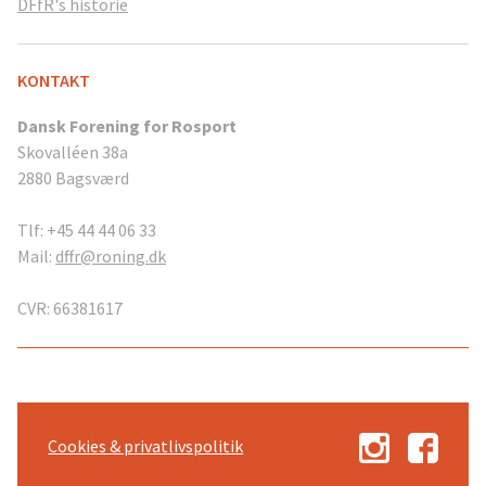
DFfR's historie
KONTAKT
Dansk Forening for Rosport
Skovalléen 38a
2880 Bagsværd
Tlf: +45 44 44 06 33
Mail:
dffr@roning.dk
CVR: 66381617
Cookies & privatlivspolitik