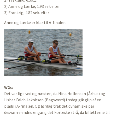
1) Tyskland, 6.59.17
2) Anne og Lærke, 1.93 sek.efter
3) Frankrig, 4.82 sek. efter
Anne og Lærke er klar til A-finalen
W2x:
Det var lige ved og næsten, da Nina Hollensen (Århus) og
Lisbet Falch Jakobsen (Bagsværd) fredag gik glip af en
plads i A-finalen. Og lørdag trak det dynamiske par
desværre endnu engang det korteste strå, da billetterne til