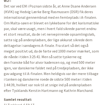
W2-:
Det var ved EM i Poznan sidste år, at Anne Dsane Andersen
(KVIK) og Hedvig Lærke Berg Rasmussen (DSR) fik deres
international gennembrud med en femteplads i A-finalen.
Om Malta-søen er blevet en lykkebane for det karismatiske
par, skal være usagt, men i hvert fald sikrede parret endnu
et stort resultat, da de i et nervepirrende opsamlingsløb,
satte sig på andenpladsen, der lige akkurat sikrede dem
deltagelse i søndagens A-finale. Fra start så det også
meget positivt ud, da de førte ved 1000 meter mærket, som
de nåede i tiden 3:25:41. Men så satte tyskerne og
den franske båd for alvor kadencen op, og med 500 meter
igen, var danskerne faldet ned på tredjepladsen, der ikke
gav adgang til A-finalen. Men heldigvis var der mere tilbage
i tanken og danskerne roede de sidste 500 meter i tiden
1:44:39, hvilket var nok til at snige ind på andenpladsen
efter Tysklands Kerstin Hartmann og Kathrin Marchand.
Samlet resultat: