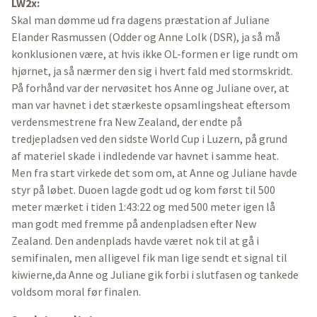
LW2x:
Skal man dømme ud fra dagens præstation af Juliane
Elander Rasmussen (Odder og Anne Lolk (DSR), ja så må
konklusionen være, at hvis ikke OL-formen er lige rundt om
hjørnet, ja så nærmer den sig i hvert fald med stormskridt.
På forhånd var der nervøsitet hos Anne og Juliane over, at
man var havnet i det stærkeste opsamlingsheat eftersom
verdensmestrene fra New Zealand, der endte på
tredjepladsen ved den sidste World Cup i Luzern, på grund
af materiel skade i indledende var havnet i samme heat.
Men fra start virkede det som om, at Anne og Juliane havde
styr på løbet. Duoen lagde godt ud og kom først til 500
meter mærket i tiden 1:43:22 og med 500 meter igen lå
man godt med fremme på andenpladsen efter New
Zealand. Den andenplads havde været nok til at gå i
semifinalen, men alligevel fik man lige sendt et signal til
kiwierne,da Anne og Juliane gik forbi i slutfasen og tankede
voldsom moral før finalen.