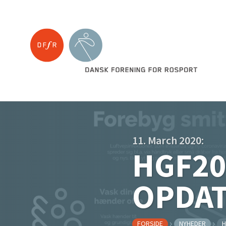
11. March 2020:
HGF202
OPDAT
FORSIDE
NYHEDER
H