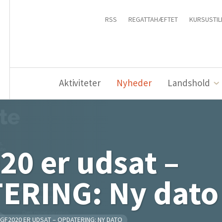
RSS
REGATTAHÆFTET
KURSUSTIL
Aktiviteter
Nyheder
Landshold
0 er udsat –
ERING: Ny dato
GF2020 ER UDSAT – OPDATERING: NY DATO