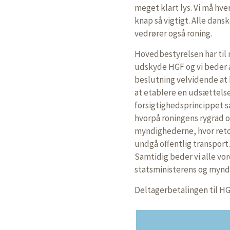
meget klart lys. Vi må hve
knap så vigtigt. Alle dans
vedrører også roning.
Hovedbestyrelsen har til m
udskyde HGF og vi beder
beslutning velvidende at
at etablere en udsættelse
forsigtighedsprincippet s
hvorpå roningens rygrad og
myndighederne, hvor retor
undgå offentlig transport
Samtidig beder vi alle vo
statsministerens og mynd
Deltagerbetalingen til HGF