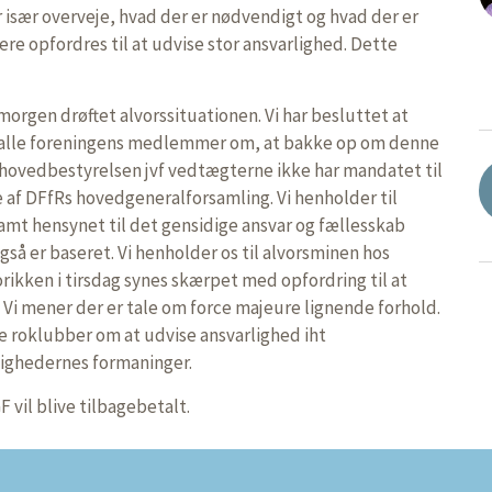
r især overveje, hvad der er nødvendigt og hvad der er
kere opfordres til at udvise stor ansvarlighed. Dette
orgen drøftet alvorssituationen. Vi har besluttet at
 alle foreningens medlemmer om, at bakke op om denne
 hovedbestyrelsen jvf vedtægterne ikke har mandatet til
 af DFfRs hovedgeneralforsamling. Vi henholder til
amt hensynet til det gensidige ansvar og fællesskab
så er baseret. Vi henholder os til alvorsminen hos
ikken i tirsdag synes skærpet med opfordring til at
. Vi mener der er tale om force majeure lignende forhold.
re roklubber om at udvise ansvarlighed iht
ighedernes formaninger.
 vil blive tilbagebetalt.