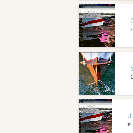
8
2
Ud
15.