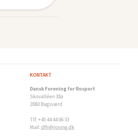
KONTAKT
Dansk Forening for Rosport
Skovalléen 38a
2880 Bagsværd
Tlf: +45 44 44 06 33
Mail:
dffr@roning.dk