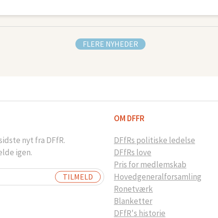
FLERE NYHEDER
OM DFFR
idste nyt fra DFfR.
DFfRs politiske ledelse
elde igen.
DFfRs love
Pris for medlemskab
Hovedgeneralforsamling
Ronetværk
Blanketter
DFfR's historie