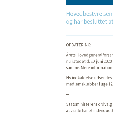
Hovedbestyrelsen 
og har besluttet 
OPDATERING:
Årets Hovedgeneralforsamli
nu i stedet d. 20. juni 20
samme. Mere information f
Ny indkaldelse udsendes ti
medlemsklubber i uge 12
—
Statsministerens ordvalg
at vi alle har et individue