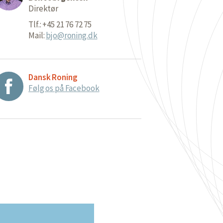
Direktør
Tlf.: +45 21 76 72 75
Mail:
bjo@roning.dk
Dansk Roning
Følg os på Facebook