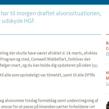
har til morgen drøftet alvorssituationen,
at udskyde HGF.
B
C
ng der skulle have været afviklet d. 14. marts, afvikles
F
20. Program og sted, Comwell Middelfart, forbliver det
ølger snart, og du kan holde dig opdateret på siden
her
.
H
l alle som oprindeligt var tilmeldt, samt til alle DFfRs
k
.
L
 og alvorsmine tirsdag formiddag samt understregning af
lt ansvar for at passe på hinanden sætter forholdene i et