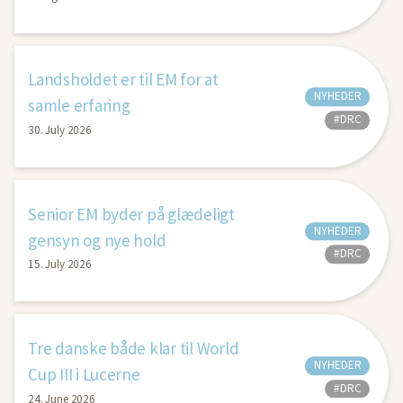
Landsholdet er til EM for at
NYHEDER
samle erfaring
#DRC
30. July 2026
Senior EM byder på glædeligt
NYHEDER
gensyn og nye hold
#DRC
15. July 2026
Tre danske både klar til World
NYHEDER
Cup III i Lucerne
#DRC
24. June 2026