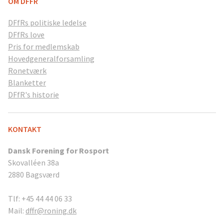
OM DFFR
DFfRs politiske ledelse
DFfRs love
Pris for medlemskab
Hovedgeneralforsamling
Ronetværk
Blanketter
DFfR's historie
KONTAKT
Dansk Forening for Rosport
Skovalléen 38a
2880 Bagsværd
Tlf: +45 44 44 06 33
Mail:
dffr@roning.dk