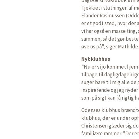
Tjekkiet i slutningen af 
Elander Rasmussen (Odder)
er et godt sted, hvor der
vi har også en masse ting, 
sammen, så det gør bestemt
øve os på”, siger Mathild
Nyt klubhus
”Nu er vi jo kommet hjem 
tilbage til dagligdagen ig
suger bare til mig alle de
inspirerende og jeg nyder 
som på sigt kan få rigtig h
Odenses klubhus brændte 
klubhus, der er under opfø
Christensen glæder sig do
familiære rammer. ”Der er 