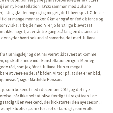
maj i en ny konstellation i LW2x sammen med Juliane
. ”Jeg glæder mig rigtig meget, det bliver sjovt. Odense
 altid er mange mennesker. 6 km er også en fed distance og
som vi skal arbejde med. Vi er jo først lige blevet sat
 ikke noget, at vi får tre gange så lang en distance at
e, der nyder hvert sekund af samarbejdet med Juliane.
fra træningslejr og det har været lidt svært at komme
en, og skulle finde ind i konstellationen igen. Men jeg
 gode råd, som jeg får at Juliane. Hun er meget
bare at være en del af båden. Vi tror på, at det er en båd,
øjt niveau”, siger Mathilde Persson.
jo som bekendt ned i december 2015, og det nye
relse, når ikke helt at blive færdigt til regattaen. Lars
g stadig til en weekend, der kickstarter den nye sæson, i
et nyt klubhus, som stort set er færdigt, som vi alle