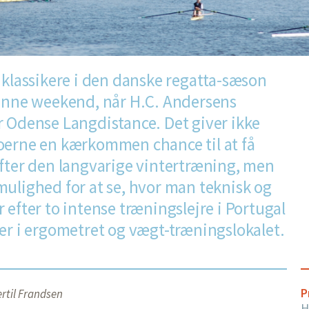
 klassikere i den danske regatta-sæson
denne weekend, når H.C. Andersens
r Odense Langdistance. Det giver ikke
oerne en kærkommen chance til at få
efter den langvarige vintertræning, men
mulighed for at se, hvor man teknisk og
 efter to intense træningslejre i Portugal
er i ergometret og vægt-træningslokalet.
P
rtil Frandsen
H