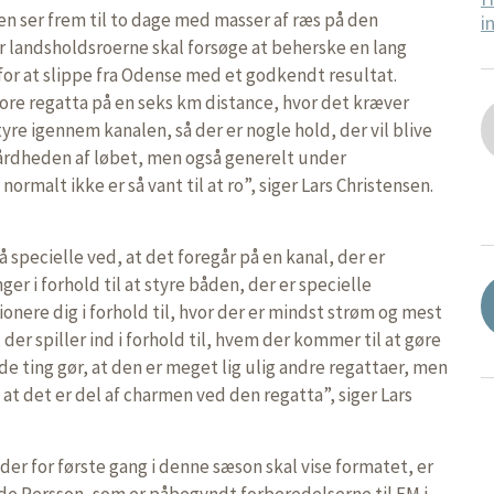
en ser frem til to dage med masser af ræs på den
i
or landsholdsroerne skal forsøge at beherske en lang
or at slippe fra Odense med et godkendt resultat.
tore regatta på en seks km distance, hvor det kræver
yre igennem kanalen, så der er nogle hold, der vil blive
hårdheden af løbet, men også generelt under
rmalt ikke er så vant til at ro”, siger Lars Christensen.
 specielle ved, at det foregår på en kanal, der er
er i forhold til at styre båden, der er specielle
ionere dig i forhold til, hvor der er mindst strøm og mest
 der spiller ind i forhold til, hvem der kommer til at gøre
 de ting gør, at den er meget lig ulig andre regattaer, men
 at det er del af charmen ved den regatta”, siger Lars
der for første gang i denne sæson skal vise formatet, er
e Persson, som er påbegyndt forberedelserne til EM i