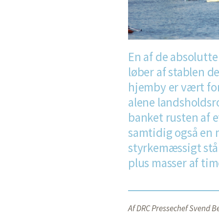
En af de absolutte
løber af stablen 
hjemby er vært fo
alene landsholdsr
banket rusten af 
samtidig også en 
styrkemæssigt står
plus masser af tim
Af DRC Pressechef Svend Be