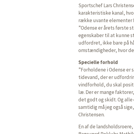
Sportschef Lars Christens
karakteristiske kanal, hv
række uvante elementer f
”Odense er årets første s
egenskaber til at kunne st
udfordret, ikke bare på 
omstændigheder, hvor de no
Specielle forhold
”Forholdene i Odense er så
tidevand, der er udfordring
vindforhold, du skal posit
læ. Der er mange faktorer,
det godt og skidt. Og alle
samtidig må jeg også sige,
Christensen.
En af de landsholdsroere, 
Bagsværd Roklubs Mathild