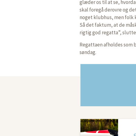
glæder os til at se, hvord
skal foregå derovre og det 
noget klubhus, men folk k
Så det faktum, at de måske 
rigtig god regatta”, slutte
Regattaen afholdes som be
søndag.