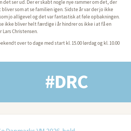
an det ser ud. Der er skabt nogle nye rammer om det, der
bliver som at se familien igen. Sidste år var der jo ikke
om jo alligevel og det var fantastisk at føle opbakningen.
ikke bliver helt færdige i år hindrer os ikke i at få en
r Lars Christensen.
kendt over to dage med start kl. 15.00 lørdag og kl. 10.00
#DRC
Se Danmarks VM 2026-hold