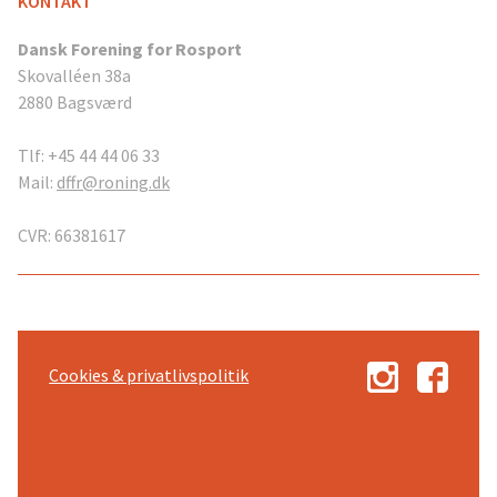
KONTAKT
Dansk Forening for Rosport
Skovalléen 38a
2880 Bagsværd
Tlf: +45 44 44 06 33
Mail:
dffr@roning.dk
CVR: 66381617
Cookies & privatlivspolitik