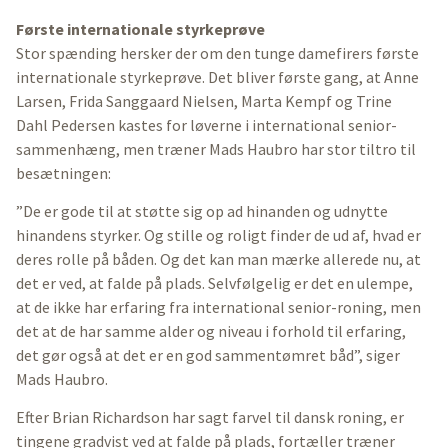
Første internationale styrkeprøve
Stor spænding hersker der om den tunge damefirers første
internationale styrkeprøve. Det bliver første gang, at Anne
Larsen, Frida Sanggaard Nielsen, Marta Kempf og Trine
Dahl Pedersen kastes for løverne i international senior-
sammenhæng, men træner Mads Haubro har stor tiltro til
besætningen:
”De er gode til at støtte sig op ad hinanden og udnytte
hinandens styrker. Og stille og roligt finder de ud af, hvad er
deres rolle på båden. Og det kan man mærke allerede nu, at
det er ved, at falde på plads. Selvfølgelig er det en ulempe,
at de ikke har erfaring fra international senior-roning, men
det at de har samme alder og niveau i forhold til erfaring,
det gør også at det er en god sammentømret båd”, siger
Mads Haubro.
Efter Brian Richardson har sagt farvel til dansk roning, er
tingene gradvist ved at falde på plads, fortæller træner