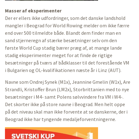
Masser af eksperimenter
Der er ellers ikke udfordringer, som det danske landshold
mangler i Beograd for World Rowing melder om ikke færre
end over 500 tilmeldte både. Blandt dem finder man en
sand stjerneregn af stærke besætninger selv om den
første World Cup stadig bærer præg af, at mange lande
stadig eksperimenter meget for at finde de rigtige
besætninger på tværs af bådklasser til det forestående VM
i Bulgarien og OL-kvalifikationen næste år i Linz (AUT).
Navne som Ondrej Synek (M1x), Jeannine Gmelin (W1x), Are
Strandli, Kristoffer Brun (LM2x), Storbrittanien med to nye
besætninger i M4- samt Polens sølvvindere fra VM i W4-.
Det skorter ikke på store navne i Beograd. Men helt oppe
på det niveau skal man ikke forvente at se danskerne, der i
Beograd ikke har tyngende medaljeforventningerne.