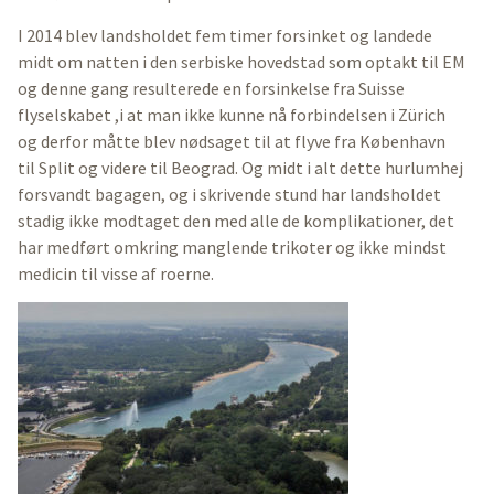
I 2014 blev landsholdet fem timer forsinket og landede
midt om natten i den serbiske hovedstad som optakt til EM
og denne gang resulterede en forsinkelse fra Suisse
flyselskabet ,i at man ikke kunne nå forbindelsen i Zürich
og derfor måtte blev nødsaget til at flyve fra København
til Split og videre til Beograd. Og midt i alt dette hurlumhej
forsvandt bagagen, og i skrivende stund har landsholdet
stadig ikke modtaget den med alle de komplikationer, det
har medført omkring manglende trikoter og ikke mindst
medicin til visse af roerne.