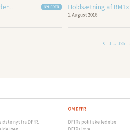
Holdsætning af BM1x 
NYHEDER
Fantastisk Ferielangtur til Bodensøen
1. August 2016
1
...
185
OM DFFR
idste nyt fra DFfR.
DFfRs politiske ledelse
elde igen.
DFfRs love