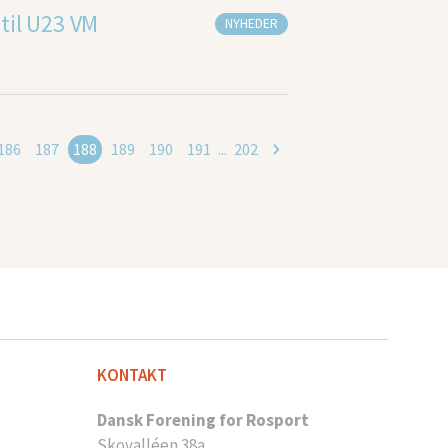
til U23 VM
NYHEDER
186
187
188
189
190
191
...
202
KONTAKT
Dansk Forening for Rosport
Skovalléen 38a