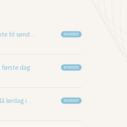
NYHEDER
OL: Højspænding i vente til søndagens ræs
 første dag
NYHEDER
NYHEDER
Dem skal danskerne slå lørdag i Rio