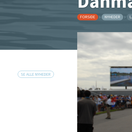
Danm
FORSIDE
NYHEDER
L
SE ALLE NYHEDER