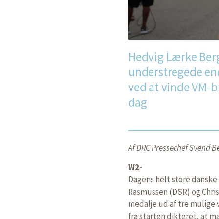
Hedvig Lærke Berg
understregede en
ved at vinde VM-
dag
Af DRC Pressechef Svend Be
W2-
Dagens helt store danske
Rasmussen (DSR) og Chris
medalje ud af tre mulige 
fra starten dikteret, at m