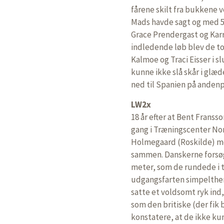
fårene skilt fra bukkene v
Mads havde sagt og med 5
Grace Prendergast og Karr
indledende løb blev de t
Kalmoe og Traci Eisser i s
kunne ikke slå skår i glæ
ned til Spanien på anden
LW2x
18 år efter at Bent Frans
gang i Træningscenter No
Holmegaard (Roskilde) me
sammen. Danskerne forsøgte
meter, som de rundede i ti
udgangsfarten simpelthen
satte et voldsomt ryk in
som den britiske (der fi
konstatere, at de ikke ku