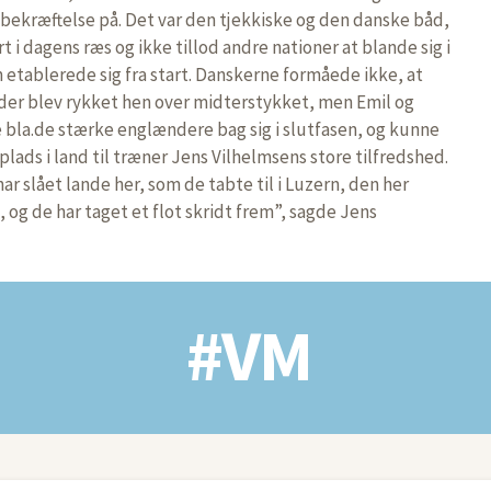
bekræftelse på. Det var den tjekkiske og den danske båd,
art i dagens ræs og ikke tillod andre nationer at blande sig i
 etablerede sig fra start. Danskerne formåede ikke, at
a der blev rykket hen over midterstykket, men Emil og
 bla.de stærke englændere bag sig i slutfasen, og kunne
.plads i land til træner Jens Vilhelmsens store tilfredshed.
 har slået lande her, som de tabte til i Luzern, den her
, og de har taget et flot skridt frem”, sagde Jens
#VM