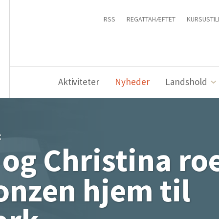
RSS
REGATTAHÆFTET
KURSUSTIL
Aktiviteter
Nyheder
Landshold
:
og Christina ro
nzen hjem til