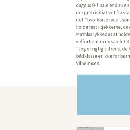
dagens B-finale endnu en 
der greb initiativet fra st
det ”two-horse race”, som
holde fast i tjekkerne, d
Mathias lykkedes at holde
velfortjent ro en samlet 8
”Jeg er rigtig tilfreds, de
bådklasse er ikke for børn
Vilhelmsen.