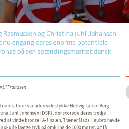
 Rasmussen og Christina juhl Johansen
dnu engang deres enorme potentiale
bronze på sen spændingsmættet dansk
rtil Frandsen
 triumfatorer var uden sidestykke Hedvig Lærke Berg
tina Juhl Johansen (DSR), der scorede deres tredje
ved at vinde bronze i A-finalen. Træner Mads Haubro havde
an skulle lægge tryk på omkring de 1000 meter, og få