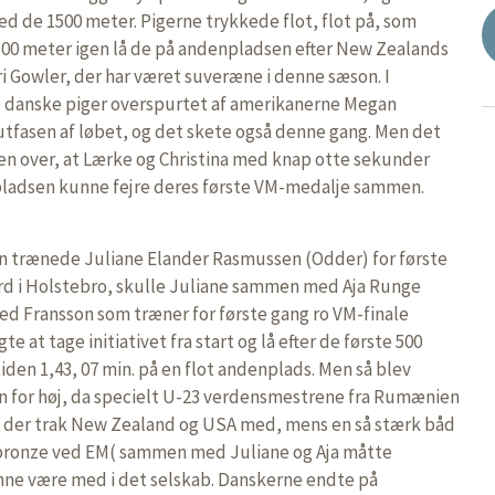
ed de 1500 meter. Pigerne trykkede flot, flot på, som
00 meter igen lå de på andenpladsen efter New Zealands
i Gowler, der har været suveræne i denne sæson. I
o danske piger overspurtet af amerikanerne Megan
lutfasen af løbet, og det skete også denne gang. Men det
den over, at Lærke og Christina med knap otte sekunder
pladsen kunne fejre deres første VM-medalje sammen.
son trænede Juliane Elander Rasmussen (Odder) for første
rd i Holstebro, skulle Juliane sammen med Aja Runge
d Fransson som træner for første gang ro VM-finale
 at tage initiativet fra start og lå efter de første 500
den 1,43, 07 min. på en flot andenplads. Men så blev
 for høj, da specielt U-23 verdensmestrene fra Rumænien
d, der trak New Zealand og USA med, mens en så stærk båd
k bronze ved EM( sammen med Juliane og Aja måtte
nne være med i det selskab. Danskerne endte på