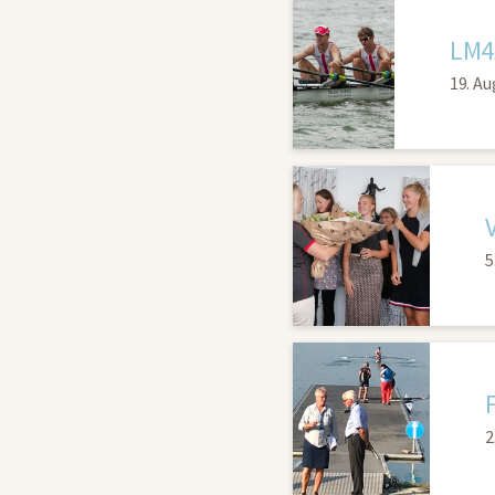
LM4
19. Au
5
F
2