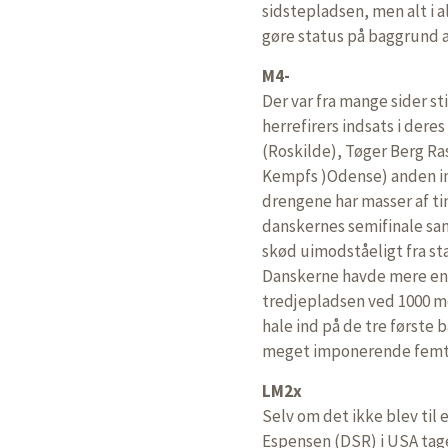
sidstepladsen, men alt i a
gøre status på baggrund 
M4-
Der var fra mange sider s
herrefirers indsats i dere
(Roskilde), Tøger Berg R
Kempfs )Odense) anden int
drengene har masser af ti
danskernes semifinale sa
skød uimodståeligt fra star
Danskerne havde mere end
tredjepladsen ved 1000 m
hale ind på de tre første 
meget imponerende femt
LM2x
Selv om det ikke blev til 
Espensen (DSR) i USA taget