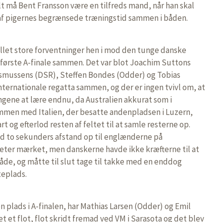
lt må Bent Fransson være en tilfreds mand, når han skal
af pigernes begrænsede træningstid sammen i båden.
tillet store forventninger hen i mod den tunge danske
s første A-finale sammen. Det var blot Joachim Suttons
asmussens (DSR), Steffen Bondes (Odder) og Tobias
ernationale regatta sammen, og der er ingen tvivl om, at
ngene at lære endnu, da Australien akkurat som i
mmen med Italien, der besatte andenpladsen i Luzern,
t og efterlod resten af feltet til at samle resterne op.
 to sekunders afstand op til englænderne på
eter mærket, men danskerne havde ikke kræfterne til at
både, og måtte til slut tage til takke med en enddog
eplads.
en plads i A-finalen, har Mathias Larsen (Odder) og Emil
 et flot, flot skridt fremad ved VM i Sarasota og det blev