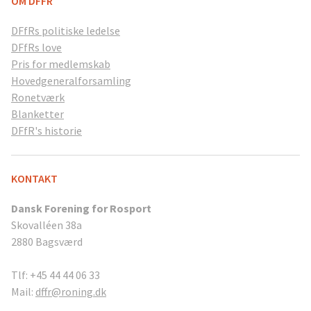
OM DFFR
DFfRs politiske ledelse
DFfRs love
Pris for medlemskab
Hovedgeneralforsamling
Ronetværk
Blanketter
DFfR's historie
KONTAKT
Dansk Forening for Rosport
Skovalléen 38a
2880 Bagsværd
Tlf: +45 44 44 06 33
Mail:
dffr@roning.dk