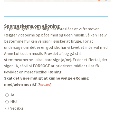
Spørgeskema om eRoning
Et par brugere af eRoning har foreslået at vi fremover
lægger videoerne op både med og uden musik. Så kan I selv
bestemme hvilken version I ønsker at bruge. For at
undersøge om det er en god ide, har vi lavet et interval med
Anne Lolk uden musik. Prøv det af, og gå stil
stemmeurnerne. I skal bare sige ja/nej. Er der et flertal, der
siger JA, så vil vi FORSØGE at prioritere midler til at få
udviklet en mere flexibel løsning.
Skal det være muligt at kunne vælge eRoning
med/uden musik?
(Required)
JA
NEJ
Ved ikke