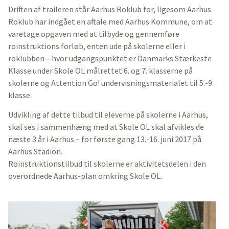
Driften af traileren står Aarhus Roklub for, ligesom Aarhus
Roklub har indgået en aftale med Aarhus Kommune, om at
varetage opgaven med at tilbyde og gennemføre
roinstruktions forløb, enten ude på skolerne eller i
roklubben – hvor udgangspunktet er Danmarks Stærkeste
Klasse under Skole OL målrettet 6. og 7. klasserne på
skolerne og Attention Go! undervisningsmaterialet til 5.-9.
klasse.
Udvikling af dette tilbud til eleverne på skolerne i Aarhus,
skal ses i sammenhæng med at Skole OL skal afvikles de
næste 3 år i Aarhus – for første gang 13.-16. juni 2017 på
Aarhus Stadion.
Roinstruktionstilbud til skolerne er aktivitetsdelen i den
overordnede Aarhus-plan omkring Skole OL.