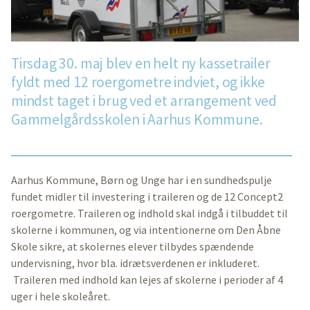
Tirsdag 30. maj blev en helt ny kassetrailer
fyldt med 12 roergometre indviet, og ikke
mindst taget i brug ved et arrangement ved
Gammelgårdsskolen i Aarhus Kommune.
Aarhus Kommune, Børn og Unge har i en sundhedspulje
fundet midler til investering i traileren og de 12 Concept2
roergometre. Traileren og indhold skal indgå i tilbuddet til
skolerne i kommunen, og via intentionerne om Den Åbne
Skole sikre, at skolernes elever tilbydes spændende
undervisning, hvor bla. idrætsverdenen er inkluderet.
Traileren med indhold kan lejes af skolerne i perioder af 4
uger i hele skoleåret.