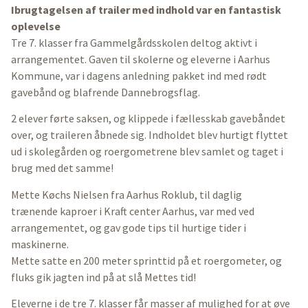
Ibrugtagelsen af trailer med indhold var en fantastisk
oplevelse
Tre 7. klasser fra Gammelgårdsskolen deltog aktivt i
arrangementet. Gaven til skolerne og eleverne i Aarhus
Kommune, var i dagens anledning pakket ind med rødt
gavebånd og blafrende Dannebrogsflag.
2 elever førte saksen, og klippede i fællesskab gavebåndet
over, og traileren åbnede sig. Indholdet blev hurtigt flyttet
ud i skolegården og roergometrene blev samlet og taget i
brug med det samme!
Mette Køchs Nielsen fra Aarhus Roklub, til daglig
trænende kaproer i Kraft center Aarhus, var med ved
arrangementet, og gav gode tips til hurtige tider i
maskinerne.
Mette satte en 200 meter sprinttid på et roergometer, og
fluks gik jagten ind på at slå Mettes tid!
Eleverne i de tre 7. klasser får masser af mulighed for at øve