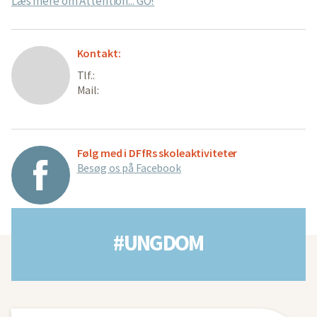
Læs mere om Attention... GO!
Kontakt:
Tlf.:
Mail:
Følg med i DFfRs skoleaktiviteter
Besøg os på Facebook
#UNGDOM