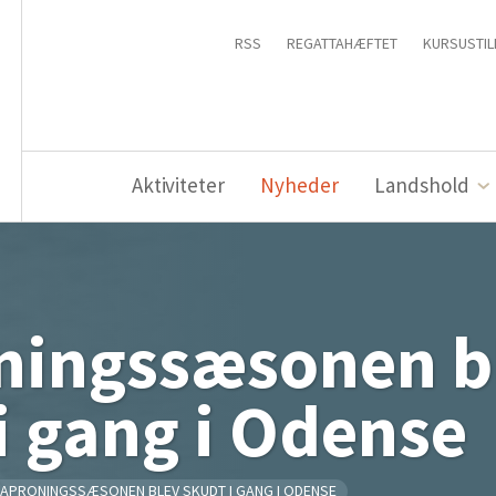
RSS
REGATTAHÆFTET
KURSUSTIL
Aktiviteter
Nyheder
Landshold
ningssæsonen b
i gang i Odense
APRONINGSSÆSONEN BLEV SKUDT I GANG I ODENSE