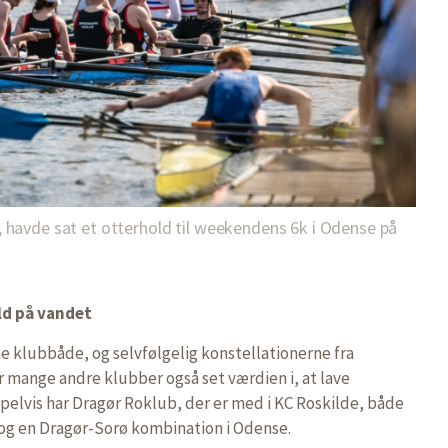
havde sat et otterhold til weekendens 6k i Odense på
d på vandet
 klubbåde, og selvfølgelig konstellationerne fra
 mange andre klubber også set værdien i, at lave
elvis har Dragør Roklub, der er med i KC Roskilde, både
 og en Dragør-Sorø kombination i Odense.