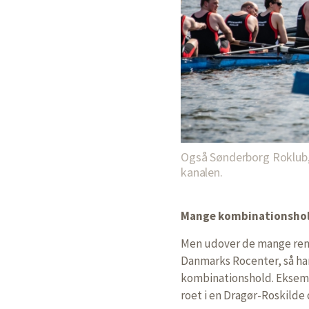
Også Sønderborg Roklub, 
kanalen.
Mange kombinationshol
Men udover de mange rene
Danmarks Rocenter, så har
kombinationshold. Eksemp
roet i en Dragør-Roskilde