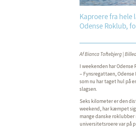
Kaproere fra hele
Odense Roklub, for
Af Bianca Toftebjerg | Bill
I weekenden har Odense Ro
– Fynsregattaen, Odense 
som nu har taget hul på en
slagsen.
Seks kilometer er den dis
weekend, har kæmpet sig ig
mange danske roklubber 
universitetsroere var på pl