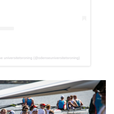
se universitetsroning (@odenseuniversitetsroning)