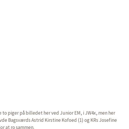
e to piger på billedet her ved Junior EM, i JW4x, men her
avde Bagsværds Astrid Kirstine Kofoed (1) og KRs Josefine
, for at ro sammen.