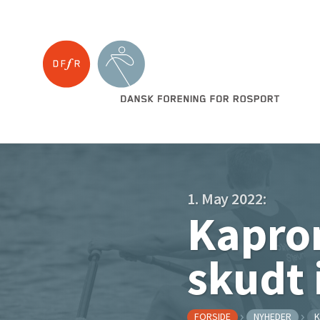
1. May 2022:
Kapro
skudt 
FORSIDE
NYHEDER
K