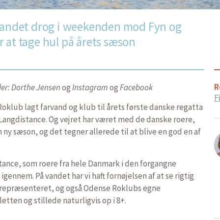
 landet drog i weekenden mod Fyn og
 at tage hul på årets sæson
R
eder: Dorthe Jensen
og
Instagram
og
Facebook
F
klub lagt farvand og klub til årets første danske regatta
Langdistance. Og vejret har været med de danske roere,
 ny sæson, og det tegner allerede til at blive en god en af
tance, som roere fra hele Danmark i den forgangne
ennem. På vandet har vi haft fornøjelsen af at se rigtig
repræsenteret, og også Odense Roklubs egne
etten og stillede naturligvis op i 8+.