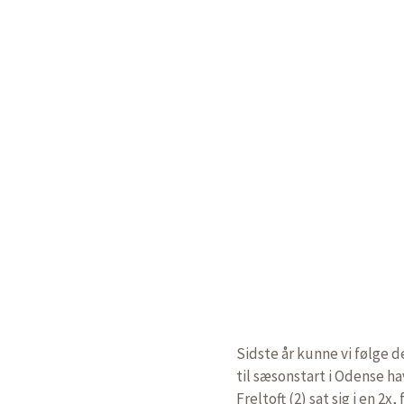
Sidste år kunne vi følge d
til sæsonstart i Odense h
Freltoft (2) sat sig i en 2x