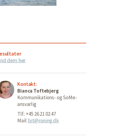
esultater
ind dem her
Kontakt:
Bianca Toftebjerg
Kommunikations- og SoMe-
ansvarlig
Tlf.: +45 26 21 02 47
Mail:
bit@roning.dk