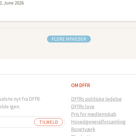
1. June 2026
FLERE NYHEDER
OM DFFR
idste nyt fra DFfR.
DFfRs politiske ledelse
elde igen.
DFfRs love
Pris for medlemskab
Hovedgeneralforsamling
Ronetværk