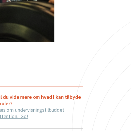
il du vide mere om hvad I kan tilbyde
koler?
æs om undervisningstilbuddet
ttention.. Go!