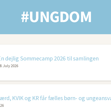
#UNGDOM
En dejlig Sommecamp 2026 til samlingen
8. July 2026
ærd, KVIK og KR får fælles børn- og ungeansva
026