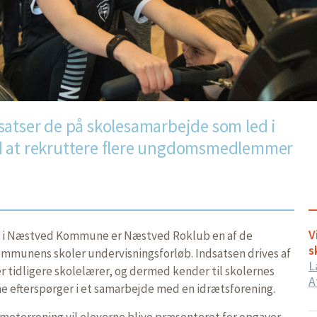
satser de på skolesamarbejde som led i
d at rekruttere flere ungdomsmedlemmer
V
i Næstved Kommune er Næstved Roklub en af de
s
ommunens skoler undervisningsforløb. Indsatsen drives af
L
r tidligere skolelærer, og dermed kender til skolernes
A
ne efterspørger i et samarbejde med en idrætsforening.
eterroning vil eleverne blive præsenteret for opgaver