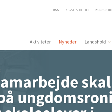
RSS
REGATTAHÆFTET
KURSUSTIL
Aktiviteter
Nyheder
Landshold
:
amarbejde skal
 på ungdomsron