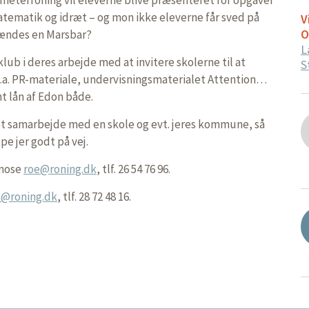
matematik og idræt – og mon ikke eleverne får sved på
V
O
rændes en Marsbar?
L
ub i deres arbejde med at invitere skolerne til at
S
.a. PR-materiale, undervisningsmaterialet Attention…
t lån af Edon både.
et samarbejde med en skole og evt. jeres kommune, så
pe jer godt på vej.
smose
roe@roning.dk
, tlf. 26 54 76 96.
u@roning.dk
, tlf. 28 72 48 16.