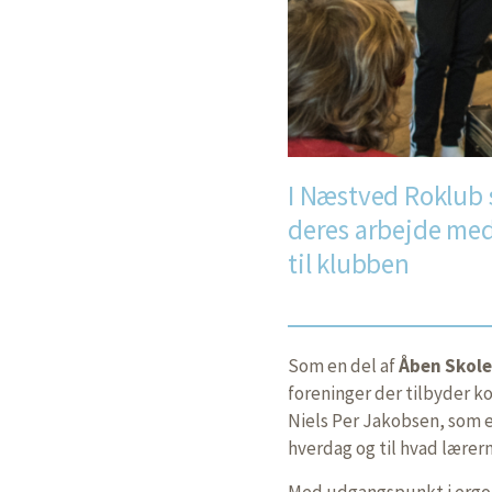
I Næstved Roklub 
deres arbejde me
til klubben
Som en del af
Åben Skole
foreninger der tilbyder k
Niels Per Jakobsen, som e
hverdag og til hvad lærer
Med udgangspunkt i ergom