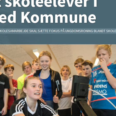
 skoleelever i
ed Kommune
KOLESAMARBEJDE SKAL SÆTTE FOKUS PÅ UNGDOMSRONING BLANDT SKOLE