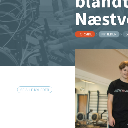
blandt
Næstv
FORSIDE
NYHEDER
S
SE ALLE NYHEDER