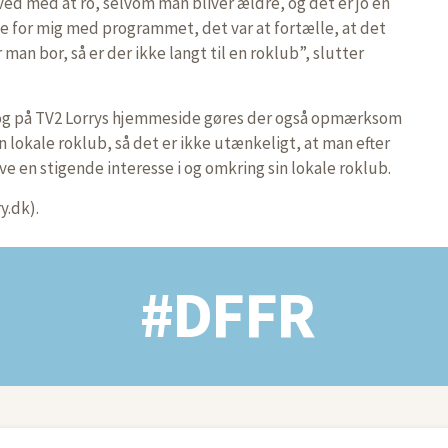
ved med at ro, selvom man bliver ældre, og det er jo en
te for mig med programmet, det var at fortælle, at det
man bor, så er der ikke langt til en roklub”, slutter
og på TV2 Lorrys hjemmeside gøres der også opmærksom
 lokale roklub, så det er ikke utænkeligt, at man efter
ve en stigende interesse i og omkring sin lokale roklub.
y.dk).
#DFFR