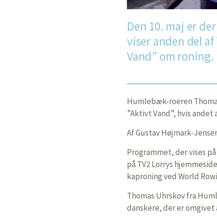
Den 10. maj er de
viser anden del a
Vand” om roning.
Humlebæk-roeren Thomas 
”Aktivt Vand”, hvis andet 
Af Gustav Højmark-Jense
Programmet, der vises på 
på TV2 Lorrys hjemmeside,
kaproning ved World Rowi
Thomas Uhrskov fra Huml
danskere, der er omgivet a