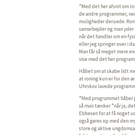
”Med det her afsnit om ron
de andre programmer, neml
muligheder deruede. Ronin
samarbejder og man yder d
når det handler om en fysi
eller jeg springer over i d
Man får så meget mere ene
vise med det her program
Håbet om at skabe lidt 
at roning kun er for den 
Uhrskov lavede programm
”Med programmet håber jeg,
så man tænker ”når ja, det
Ebbesen for at få noget ud 
også gøres op med den my
store og aktive ungdomsaf