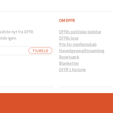
OM DFFR
idste nyt fra DFfR.
DFfRs politiske ledelse
elde igen.
DFfRs love
Pris for medlemskab
Hovedgeneralforsamling
Ronetværk
Blanketter
DFfR's historie