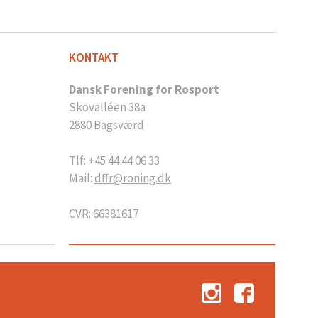
KONTAKT
Dansk Forening for Rosport
Skovalléen 38a
2880 Bagsværd
Tlf: +45 44 44 06 33
Mail:
dffr@roning.dk
CVR: 66381617