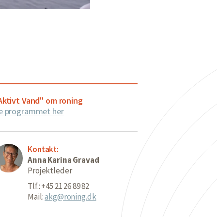
Aktivt Vand" om roning
e programmet her
Kontakt:
Anna Karina Gravad
Projektleder
Tlf.: +45 21 26 89 82
Mail:
akg@roning.dk