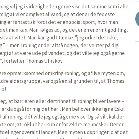
ing vil jeg i virkeligheden gerne vise det samme som i alle
ig at vi er omgivet af vand, og at der er de fedeste
g er fantastisk fordi det er en social sport, hvor man
et man kan. Man følges ad, og det er en enormt god ting,
sk aktivitet. Man kan godt tænke: ”jeg orker det ikke,
ag” – men i roning er der altså nogen, der venter på dig.
rgi af at være ude på vandet, og det ville jeg også gerne
”, fortæller Thomas Uhrskov.
mere opmærksomhed omkring roning, og aflive myten om,
ældre aldersgruppe, var også en af grunden til, at Thomas
et:
 at barrieren eller dørtrinnet til roning bliver lavere –
 er da også for mig det her”. Man behøver ikke ligne Eskil
af roning, dét ville jeg også gerne vise. Og så vil skal der
te om, at roklubber kun er for ældre mennesker. Der er
delinger overalt i landet. Men myten udspringer jo af det