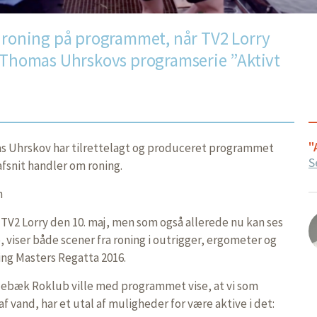
r roning på programmet, når TV2 Lorry
f Thomas Uhrskovs programserie ”Aktivt
"
Uhrskov har tilrettelagt og produceret programmet
S
afsnit handler om roning.
n
TV2 Lorry den 10. maj, men som også allerede nu kan ses
 viser både scener fra roning i outrigger, ergometer og
ng Masters Regatta 2016.
ebæk Roklub ville med programmet vise, at vi som
f vand, har et utal af muligheder for være aktive i det: