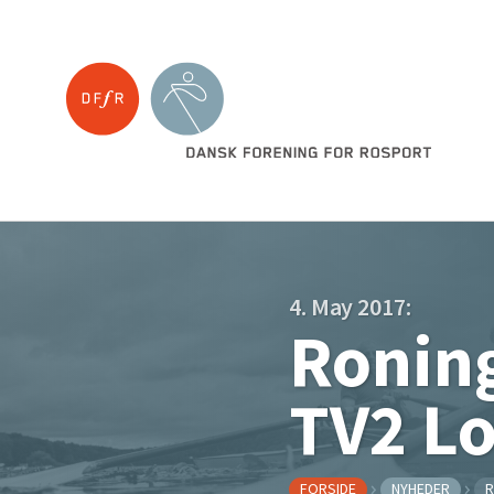
4. May 2017:
Ronin
TV2 Lo
FORSIDE
NYHEDER
R