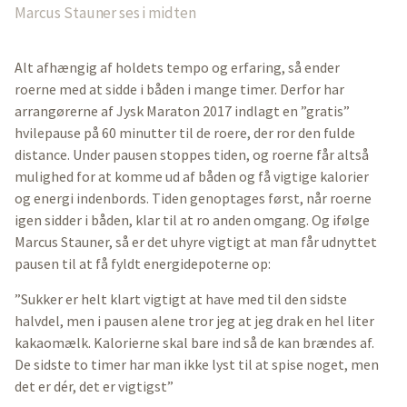
Marcus Stauner ses i midten
Alt afhængig af holdets tempo og erfaring, så ender
roerne med at sidde i båden i mange timer. Derfor har
arrangørerne af Jysk Maraton 2017 indlagt en ”gratis”
hvilepause på 60 minutter til de roere, der ror den fulde
distance. Under pausen stoppes tiden, og roerne får altså
mulighed for at komme ud af båden og få vigtige kalorier
og energi indenbords. Tiden genoptages først, når roerne
igen sidder i båden, klar til at ro anden omgang. Og ifølge
Marcus Stauner, så er det uhyre vigtigt at man får udnyttet
pausen til at få fyldt energidepoterne op:
”Sukker er helt klart vigtigt at have med til den sidste
halvdel, men i pausen alene tror jeg at jeg drak en hel liter
kakaomælk. Kalorierne skal bare ind så de kan brændes af.
De sidste to timer har man ikke lyst til at spise noget, men
det er dér, det er vigtigst”