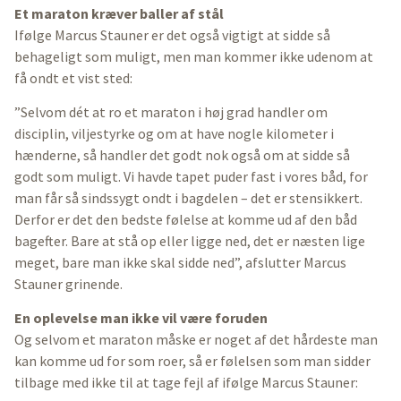
Et maraton kræver baller af stål
Ifølge Marcus Stauner er det også vigtigt at sidde så
behageligt som muligt, men man kommer ikke udenom at
få ondt et vist sted:
”Selvom dét at ro et maraton i høj grad handler om
disciplin, viljestyrke og om at have nogle kilometer i
hænderne, så handler det godt nok også om at sidde så
godt som muligt. Vi havde tapet puder fast i vores båd, for
man får så sindssygt ondt i bagdelen – det er stensikkert.
Derfor er det den bedste følelse at komme ud af den båd
bagefter. Bare at stå op eller ligge ned, det er næsten lige
meget, bare man ikke skal sidde ned”, afslutter Marcus
Stauner grinende.
En oplevelse man ikke vil være foruden
Og selvom et maraton måske er noget af det hårdeste man
kan komme ud for som roer, så er følelsen som man sidder
tilbage med ikke til at tage fejl af ifølge Marcus Stauner: