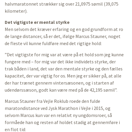
halvmaratonnet strækker sig over 21,0975 sømil (39,075
kilometer).
Det vigtigste er mental styrke
Men selvom det kræver erfaring og en god grundform at ro
de lange distancer, så er det, ifølge Marcus Stauner, noget
de fleste vil kunne fuldføre med det rigtige hold:
”Det vigtigste for mig var at være på et hold som jeg kunne
fungere med – for mig var det ikke individets styrke, der
trak båden i land, det var den mentale styrke og den fælles
kapacitet, der var vigtig for os. Men jeg er sikker på, at alle
der har trænet gennem vintersæsonen, og i starten af
udendørssæson, godt kan være med på de 42,195 sømil”.
Marcus Stauner fra Vejle Roklub roede den fulde
maratondistance ved Jysk Marathon i Vejle i 2015, og
selvom Marcus kun var en relativt ny ungdomsroer, så
formåede han og resten af holdet stadig at gennemføre i
en flot tid: