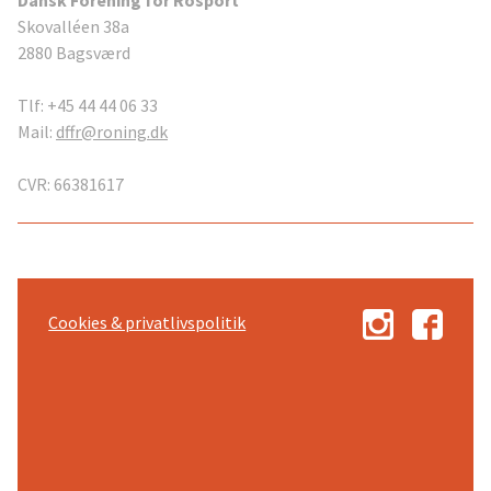
Skovalléen 38a
2880 Bagsværd
Tlf: +45 44 44 06 33
Mail:
dffr@roning.dk
CVR: 66381617
Cookies & privatlivspolitik