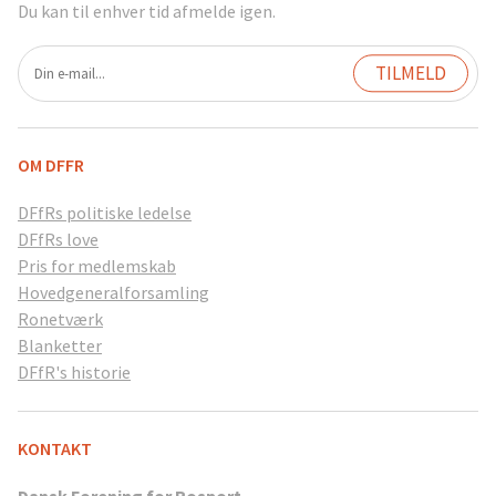
Du kan til enhver tid afmelde igen.
OM DFFR
DFfRs politiske ledelse
DFfRs love
Pris for medlemskab
Hovedgeneralforsamling
Ronetværk
Blanketter
DFfR's historie
KONTAKT
Dansk Forening for Rosport