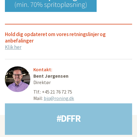
Hold dig opdateret om vores retningslinjer og
anbefalinger
Klik her
Kontakt:
Bent Jørgensen
Direktør
Tlf.: +45 21 76 72 75
Mail:
bjo@roning.dk
#DFFR