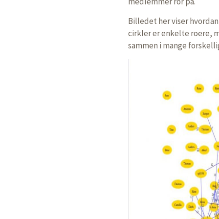
medlemmer ror på.
Billedet her viser hvorda
cirkler er enkelte roere,
sammen i mange forskellig