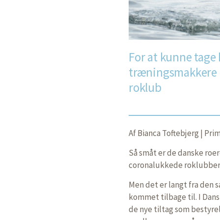
For at kunne tage 
træningsmakkere b
roklub
Af Bianca Toftebjerg | Pr
Så småt er de danske roe
coronalukkede roklubber 
Men det er langt fra den 
kommet tilbage til. I Dan
de nye tiltag som bestyre