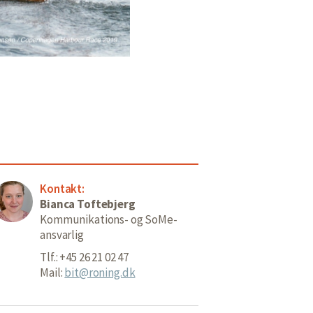
Kontakt:
Bianca Toftebjerg
Kommunikations- og SoMe-
ansvarlig
Tlf.: +45 26 21 02 47
Mail:
bit@roning.dk