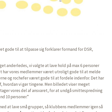
gode til at tilpasse sig forklarer formand for DSR,
et anderledes, vi valgte at lave hold på max 6 personer
 har vores medlemmer været utroligt gode til at melde
rne og rochefer været gode til at fordele indenfor. Det har
, hvordan vi gør tingene. Men billedet viser meget
n tager vores del af ansvaret, for at undgå smittespredning
nd 10 personer.”
med at lave små grupper, så klubbens medlemmer igen så