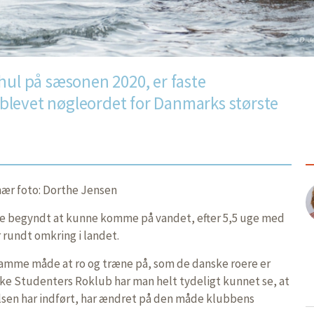
hul på sæsonen 2020, er faste
levet nøgleordet for Danmarks største
imær foto: Dorthe Jensen
re begyndt at kunne komme på vandet, efter 5,5 uge med
rundt omkring i landet.
samme måde at ro og træne på, som de danske roere er
ske Studenters Roklub har man helt tydeligt kunnet se, at
lsen har indført, har ændret på den måde klubbens