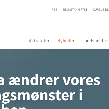
RSS
REGATTAHÆFTET
KURSUSTIL
Aktiviteter
Nyheder
Landshold
a ændrer vores
ngsmønster i