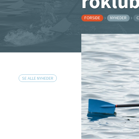
roklu
FORSIDE
NYHEDER
C
SE ALLE NYHEDER