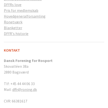
DFfRs love
Pris for medlemskab
Hovedgeneralforsamling
Ronetværk
Blanketter
DFfR's historie
KONTAKT
Dansk Forening for Rosport
Skovalléen 38a
2880 Bagsværd
Tlf: +45 44 44 06 33
Mail:
dffr@roning.dk
CVR: 66381617