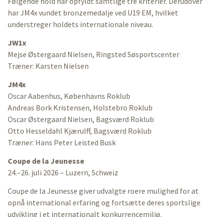
Følgende hold har opfyldt samtlige tre kriterier. Derudover
har JM4x vundet bronzemedalje ved U19 EM, hvilket
understreger holdets internationale niveau.
JW1x
Mejse Østergaard Nielsen, Ringsted Søsportscenter
Træner: Karsten Nielsen
JM4x
Oscar Aabenhus, Københavns Roklub
Andreas Bork Kristensen, Holstebro Roklub
Oscar Østergaard Nielsen, Bagsværd Roklub
Otto Hesseldahl Kjærulff, Bagsværd Roklub
Træner: Hans Peter Leisted Busk
Coupe de la Jeunesse
24.–26. juli 2026 – Luzern, Schweiz
Coupe de la Jeunesse giver udvalgte roere mulighed for at
opnå international erfaring og fortsætte deres sportslige
udvikling i et internationalt konkurrencemiljø.