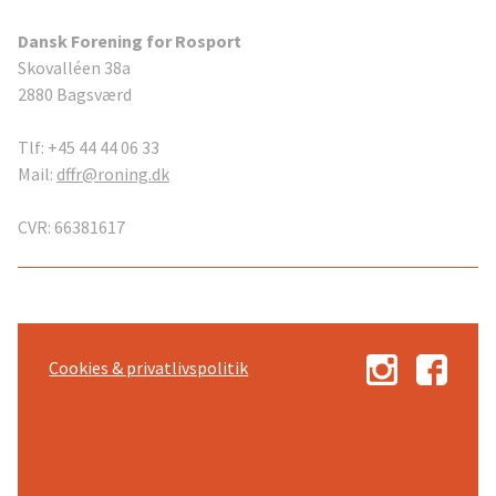
Dansk Forening for Rosport
Skovalléen 38a
2880 Bagsværd
Tlf: +45 44 44 06 33
Mail:
dffr@roning.dk
CVR: 66381617
Cookies & privatlivspolitik