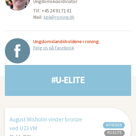
Ungdomskoordinator
Tlf.: +45 24 91 71 01
Mail:
kbk@roning.dk
Ungdomslandsholdene i roning
Følg os på Facebook
#U-ELITE
August Wisholm vinder bronze
NYHEDER
ved U23 VM
#U-ELITE