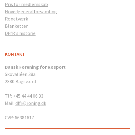
Pris for medlemskab
Hovedgeneralforsamling
Ronetværk
Blanketter
DFfR's historie
KONTAKT
Dansk Forening for Rosport
Skovalléen 38a
2880 Bagsværd
Tlf: +45 44 44 06 33
Mail:
dffr@roning.dk
CVR: 66381617