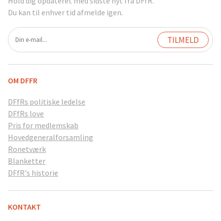
Hold dig opdateret med sidste nyt fra DFfR.
Du kan til enhver tid afmelde igen.
OM DFFR
DFfRs politiske ledelse
DFfRs love
Pris for medlemskab
Hovedgeneralforsamling
Ronetværk
Blanketter
DFfR's historie
KONTAKT