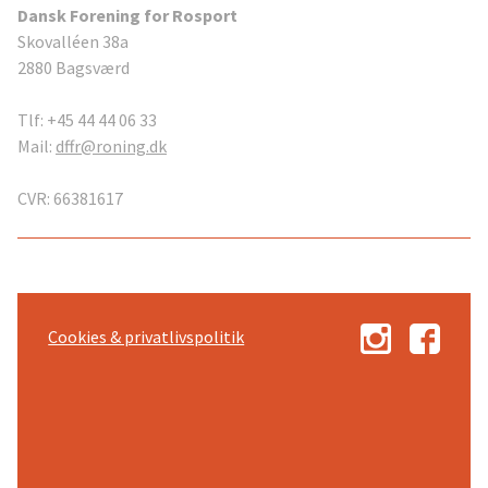
Dansk Forening for Rosport
Skovalléen 38a
2880 Bagsværd
Tlf: +45 44 44 06 33
Mail:
dffr@roning.dk
CVR: 66381617
Cookies & privatlivspolitik