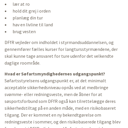
lær at ro
hold dit grej i orden
planlæg din tur
hav en livline til land
brug vesten
DFfR vejleder om indholdet i styrmandsuddannelsen, og
gennemfører fælles kurser for langtursstyrmændene, der
skal kunne tage ansvaret for ture udenfor det velkendte
daglige roområde.
Hvad er Søfartsmyndighedernes udgangspunkt?
Søfartsstyrelsens udgangspunkt er, at det minimalt
acceptable sikkerhedsniveau opnås ved at medbringe
svømme- eller redningsveste, men de åbner for at
søsportsforbund som DFfR også kan tilrettelægge deres
sikkerhedstiltag på en anden måde, med en risikobaseret
tilgang. Der er kommet en ny bekendtgørelse om
redningsveste i sommer, og den risikobaserede tilgang blev