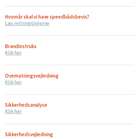
Hvornår skal vi have speedbådsbevis?
Læs retningslinjerne
Brandinstruks
Klik her
Overnatningsvejledning
Klik her
Sikkerhedsanalyse
Klik her
Sikkerhedsvejledning