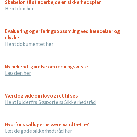
Skabelon til at udarbejde en sikkerhedsplan
Hent den her
Evaluering og erfaringsopsamling ved hændelser og
ulykker
Hent dokumentet her
Ny bekendtgørelse om redningsveste
Læs den her
Værd og vide om lov og ret til søs
Hent folder fra Søsportens Sikkerhedsråd
Hvorfor skal lugerne være vandtætte?
Læs de gode sikkerhedsråd her