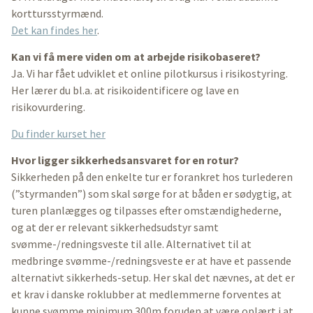
korttursstyrmænd.
Det kan findes her
.
Kan vi få mere viden om at arbejde risikobaseret?
Ja. Vi har fået udviklet et online pilotkursus i risikostyring.
Her lærer du bl.a. at risikoidentificere og lave en
risikovurdering.
Du finder kurset her
Hvor ligger sikkerhedsansvaret for en rotur?
Sikkerheden på den enkelte tur er forankret hos turlederen
(”styrmanden”) som skal sørge for at båden er sødygtig, at
turen planlægges og tilpasses efter omstændighederne,
og at der er relevant sikkerhedsudstyr samt
svømme-/redningsveste til alle. Alternativet til at
medbringe svømme-/redningsveste er at have et passende
alternativt sikkerheds-setup. Her skal det nævnes, at det er
et krav i danske roklubber at medlemmerne forventes at
kunne svømme minimum 300m foruden at være oplært i at