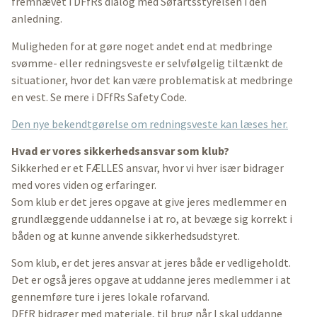
fremhævet i DFfRs dialog med Søfartsstyrelsen i den
anledning.
Muligheden for at gøre noget andet end at medbringe
svømme- eller redningsveste er selvfølgelig tiltænkt de
situationer, hvor det kan være problematisk at medbringe
en vest. Se mere i DFfRs Safety Code.
Den nye bekendtgørelse om redningsveste kan læses her.
Hvad er vores sikkerhedsansvar som klub?
Sikkerhed er et FÆLLES ansvar, hvor vi hver især bidrager
med vores viden og erfaringer.
Som klub er det jeres opgave at give jeres medlemmer en
grundlæggende uddannelse i at ro, at bevæge sig korrekt i
båden og at kunne anvende sikkerhedsudstyret.
Som klub, er det jeres ansvar at jeres både er vedligeholdt.
Det er også jeres opgave at uddanne jeres medlemmer i at
gennemføre ture i jeres lokale rofarvand.
DFfR bidrager med materiale, til brug når I skal uddanne