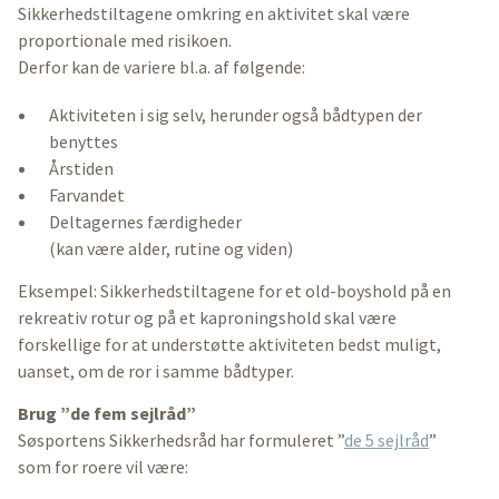
Sikkerhedstiltagene omkring en aktivitet skal være
proportionale med risikoen.
Derfor kan de variere bl.a. af følgende:
Aktiviteten i sig selv, herunder også bådtypen der
benyttes
Årstiden
Farvandet
Deltagernes færdigheder
(kan være alder, rutine og viden)
Eksempel: Sikkerhedstiltagene for et old-boyshold på en
rekreativ rotur og på et kaproningshold skal være
forskellige for at understøtte aktiviteten bedst muligt,
uanset, om de ror i samme bådtyper.
Brug ”de fem sejlråd”
Søsportens Sikkerhedsråd har formuleret ”
de 5 sejlråd
”
som for roere vil være: