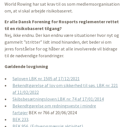
World Rowing har sat krav til os som medlemsorganisation
om, at vi skal arbejde risikobaseret.
Er alle Dansk Forening for Rosports reglementer rettet
til en risikobaseret tilgang?
Nej, ikke endnu. Der kan endnu være situationer hvor nyt og
gammelt ”stritter” lidt imod hinanden, det beder vi om
jeres forståelse for og håber at alle involverede vil bidrage
til de nødvendige forandringer.
Gældende lovgivning
Søloven LBK nr. 1505 af 17/12/2021
Bekendtgørelse af lov om sikkerhed til søs. LBK nr. 221
af 11/02/2022
Skibsbesætningsloven.LBK nr. 74 af 17/01/2014
Bekendtgørelse om redningsveste i mindre
fartøjer
BEK nr 766 af 20/06/2024
BEK 233
.
BEK 956. (Erhvervsmæssig aktivitet)