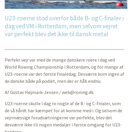
U23-roerne stod overfor både B- og C-finaler i
dag ved VM i Rotterdam, men selvom vejret
var perfekt blev det ikke til dansk metal
Perfekt vejr var med de mange danskere roere i dag ved
World Rowing Championship i Rotterdam, og for mange af
U23-roerne var det første finaledag. Desværre kom ingen af
de danske både på podiet, men der er håb endnu.
Af Gustav Højmark-Jensen /
web@roning.dk
U23-roerne skulle i dag ro nogle af de B- og C-finaler, som
de så hårdt har kæmpet for at komme med i. Og selvom de
vejrmæssige forudsætningerne var perfekte, blev det
desværre ikke til nogen medaljer i første omgang for U23-
holdene: