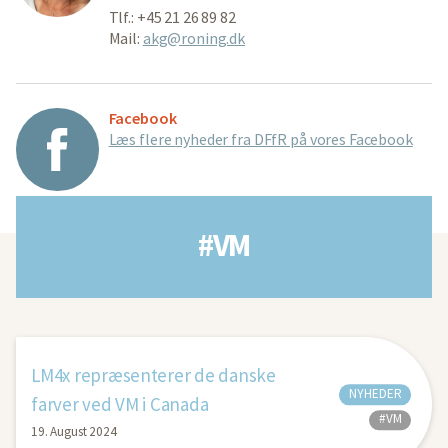
Tlf.: +45 21 26 89 82
Mail:
akg@roning.dk
Facebook
Læs flere nyheder fra DFfR på vores Facebook
#VM
LM4x repræsenterer de danske
NYHEDER
farver ved VM i Canada
#VM
19. August 2024