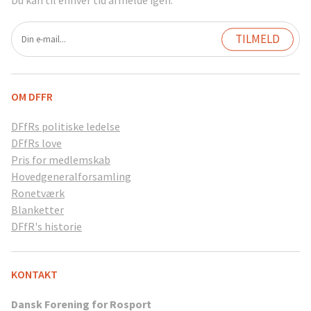
Du kan til enhver tid afmelde igen.
OM DFFR
DFfRs politiske ledelse
DFfRs love
Pris for medlemskab
Hovedgeneralforsamling
Ronetværk
Blanketter
DFfR's historie
KONTAKT
Dansk Forening for Rosport