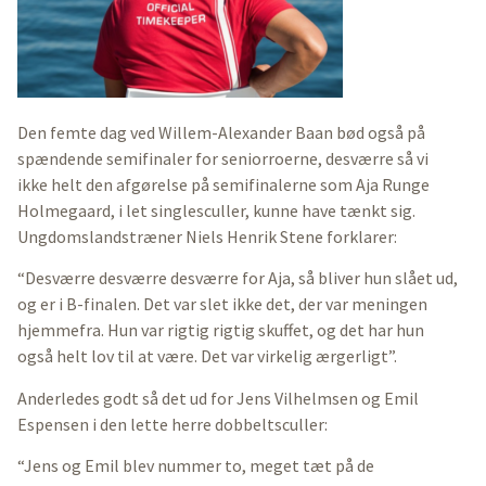
Den femte dag ved Willem-Alexander Baan bød også på
spændende semifinaler for seniorroerne, desværre så vi
ikke helt den afgørelse på semifinalerne som Aja Runge
Holmegaard, i let singlesculler, kunne have tænkt sig.
Ungdomslandstræner Niels Henrik Stene forklarer:
“Desværre desværre desværre for Aja, så bliver hun slået ud,
og er i B-finalen. Det var slet ikke det, der var meningen
hjemmefra. Hun var rigtig rigtig skuffet, og det har hun
også helt lov til at være. Det var virkelig ærgerligt”.
Anderledes godt så det ud for Jens Vilhelmsen og Emil
Espensen i den lette herre dobbeltsculler:
“Jens og Emil blev nummer to, meget tæt på de