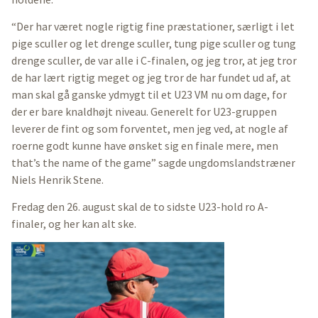
“Der har været nogle rigtig fine præstationer, særligt i let
pige sculler og let drenge sculler, tung pige sculler og tung
drenge sculler, de var alle i C-finalen, og jeg tror, at jeg tror
de har lært rigtig meget og jeg tror de har fundet ud af, at
man skal gå ganske ydmygt til et U23 VM nu om dage, for
der er bare knaldhøjt niveau. Generelt for U23-gruppen
leverer de fint og som forventet, men jeg ved, at nogle af
roerne godt kunne have ønsket sig en finale mere, men
that’s the name of the game” sagde ungdomslandstræner
Niels Henrik Stene.
Fredag den 26. august skal de to sidste U23-hold ro A-
finaler, og her kan alt ske.