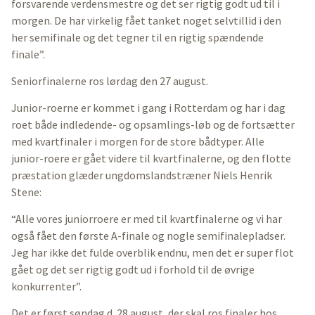
forsvarende verdensmestre og det ser rigtig godt ud til i
morgen. De har virkelig fået tanket noget selvtillid i den
her semifinale og det tegner til en rigtig spændende
finale”.
Seniorfinalerne ros lørdag den 27 august.
Junior-roerne er kommet i gang i Rotterdam og har i dag
roet både indledende- og opsamlings-løb og de fortsætter
med kvartfinaler i morgen for de store bådtyper. Alle
junior-roere er gået videre til kvartfinalerne, og den flotte
præstation glæder ungdomslandstræner Niels Henrik
Stene:
“Alle vores juniorroere er med til kvartfinalerne og vi har
også fået den første A-finale og nogle semifinalepladser.
Jeg har ikke det fulde overblik endnu, men det er super flot
gået og det ser rigtig godt ud i forhold til de øvrige
konkurrenter”.
Det er først søndag d. 28 august, der skal ros finaler hos