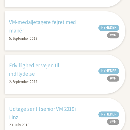
VM-medaljetagere fejret med
NYHEDER
manér
#VM
5. September 2019
Frivillighed er vejen til
NYHEDER
indflydelse
#VM
2. September 2019
Udtagelser til senior VM 2019 i
NYHEDER
Linz
#VM
23. July 2019