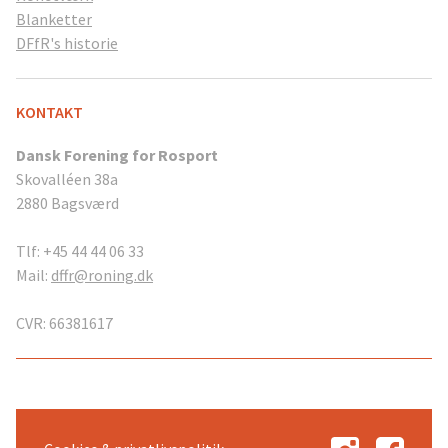
Blanketter
DFfR's historie
KONTAKT
Dansk Forening for Rosport
Skovalléen 38a
2880 Bagsværd
Tlf: +45 44 44 06 33
Mail:
dffr@roning.dk
CVR: 66381617