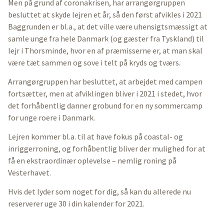
Men på grund af coronakrisen, har arrangørgruppen
besluttet at skyde lejren et år, så den først afvikles i 2021
Baggrunden er bl.a., at det ville være uhensigtsmæssigt at
samle unge fra hele Danmark (og gæster fra Tyskland) til
lejr i Thorsminde, hvor en af præmisserne er, at man skal
være tæt sammen og sove i telt på kryds og tværs.
Arrangørgruppen har besluttet, at arbejdet med campen
fortsætter, men at afviklingen bliver i 2021 i stedet, hvor
det forhåbentlig danner grobund for en ny sommercamp
for unge roere i Danmark.
Lejren kommer bl.a. til at have fokus på coastal- og
inriggerroning, og forhåbentlig bliver der mulighed for at
få en ekstraordinær oplevelse – nemlig roning på
Vesterhavet.
Hvis det lyder som noget for dig, så kan du allerede nu
reserverer uge 30 i din kalender for 2021.