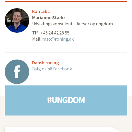
Kontakt:
Marianne Stæhr
Udviklingskonsulent – kurser og ungdom
Tlf.: +45 24 42 28 55
Mail:
mso@roning.dk
Dansk roning
Følg os på Facebook
#UNGDOM