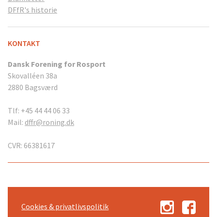
DFfR's historie
KONTAKT
Dansk Forening for Rosport
Skovalléen 38a
2880 Bagsværd
Tlf: +45 44 44 06 33
Mail:
dffr@roning.dk
CVR: 66381617
Cookies & privatlivspolitik