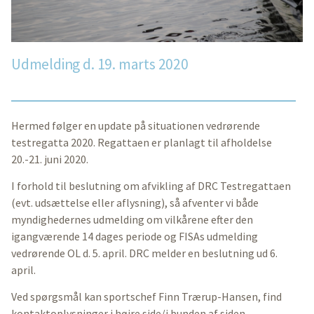
Udmelding d. 19. marts 2020
Hermed følger en update på situationen vedrørende
testregatta 2020. Regattaen er planlagt til afholdelse
20.-21. juni 2020.
I forhold til beslutning om afvikling af DRC Testregattaen
(evt. udsættelse eller aflysning), så afventer vi både
myndighedernes udmelding om vilkårene efter den
igangværende 14 dages periode og FISAs udmelding
vedrørende OL d. 5. april. DRC melder en beslutning ud 6.
april.
Ved spørgsmål kan sportschef Finn Trærup-Hansen, find
kontaktoplysninger i højre side/i bunden af siden.