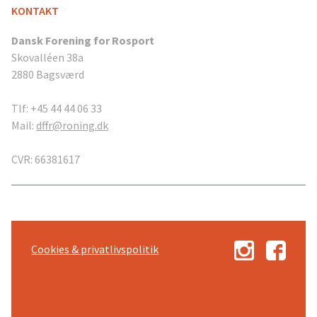
KONTAKT
Dansk Forening for Rosport
Skovalléen 38a
2880 Bagsværd
Tlf: +45 44 44 06 33
Mail:
dffr@roning.dk
CVR: 66381617
Cookies & privatlivspolitik