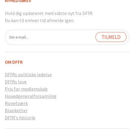
NYHEDSBREV
Hold dig opdateret med sidste nyt fra DFfR.
Du kan til enhver tid afmelde igen.
OM DFFR
DFfRs politiske ledelse
DFfRs love
Pris for medlemskab
Hovedgeneralforsamling
Ronetværk
Blanketter
DFfR's historie