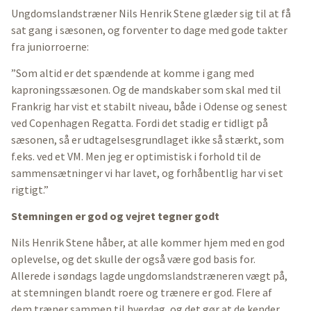
Ungdomslandstræner Nils Henrik Stene glæder sig til at få
sat gang i sæsonen, og forventer to dage med gode takter
fra juniorroerne:
”Som altid er det spændende at komme i gang med
kaproningssæsonen. Og de mandskaber som skal med til
Frankrig har vist et stabilt niveau, både i Odense og senest
ved Copenhagen Regatta. Fordi det stadig er tidligt på
sæsonen, så er udtagelsesgrundlaget ikke så stærkt, som
f.eks. ved et VM. Men jeg er optimistisk i forhold til de
sammensætninger vi har lavet, og forhåbentlig har vi set
rigtigt.”
Stemningen er god og vejret tegner godt
Nils Henrik Stene håber, at alle kommer hjem med en god
oplevelse, og det skulle der også være god basis for.
Allerede i søndags lagde ungdomslandstræneren vægt på,
at stemningen blandt roere og trænere er god. Flere af
dem træner sammen til hverdag, og det gør at de kender