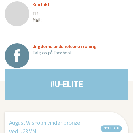
Kontakt:
Tlf.:
Mail:
Ungdomslandsholdene i roning
Følg os på Facebook
#U-ELITE
August Wisholm vinder bronze
NYHEDER
ved U23 VM