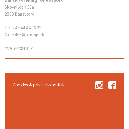
Skovalléen 38a
2880 Bagsværd
Tlf: +45 44 44 06 33
Mail:
dffr@roning.dk
CVR: 66381617
Cookies & privatlivspolitik