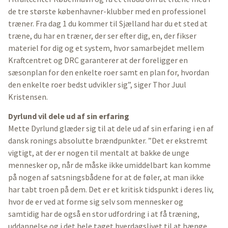
de tre største københavner-klubber med en professionel
træner. Fra dag 1 du kommer til Sjælland har du et sted at
træne, du har en træner, der ser efter dig, en, der fikser
materiel for dig og et system, hvor samarbejdet mellem
Kraftcentret og DRC garanterer at der foreligger en
sæsonplan for den enkelte roer samt en plan for, hvordan
den enkelte roer bedst udvikler sig”, siger Thor Juul
Kristensen.
Dyrlund vil dele ud af sin erfaring
Mette Dyrlund glæder sig til at dele ud af sin erfaring i en af
dansk ronings absolutte brændpunkter. ”Det er ekstremt
vigtigt, at der er nogen til mentalt at bakke de unge
mennesker op, når de måske ikke umiddelbart kan komme
på nogen af satsningsbådene for at de føler, at man ikke
har tabt troen på dem. Det er et kritisk tidspunkt i deres liv,
hvor de er ved at forme sig selv som mennesker og
samtidig har de også en stor udfordring i at få træning,
uddannelse og i det hele taget hverdagslivet til at hænge