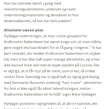
Hun har allerede været i gang med
rekrutteringsaktiviteter, undervist og lavet
undervisningsmaterialer og derudover er hun
idrætsuddannet, så hun har hele pakken.”
Alternativ sæson-plan
Hyldager understreger, at man i styre-gruppen for
Kraftcenter København har været enige om, at man måtte
gøre noget ekstraordinært for at få gang i tingene. ” Vi har
kørt med det, der hedder Kraftcenter København et stykke
tid, men vi har ikke haft super-mange aktiviteter, og vi har
ikke kunnet blive ved med at skyde skylden på Corona. Det
er vigtigt, at vi får styr på de roere, som vi har, så vi ikke
mister flere. Samtidig har vi også haft en rigtig god dialog
med Danmarks Rocenter omkring ”fast-track”- aktiviteter
for hvis vi ikke også får sikret rekrutteringen, mister
Kraftcenter København sit formål” siger Niels Hyldager.
Hyldager pointerer vigtigheden af, at der er talenter, der