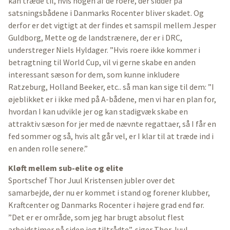
kan træde til, hvis nogen af de roere, der sidder på
satsningsbådene i Danmarks Rocenter bliver skadet. Og
derfor er det vigtigt at der findes et samspil mellem Jesper
Guldborg, Mette og de landstrænere, der er i DRC,
understreger Niels Hyldager. ”Hvis roere ikke kommer i
betragtning til World Cup, vil vi gerne skabe en anden
interessant sæson for dem, som kunne inkludere
Ratzeburg, Holland Beeker, etc.. så man kan sige til dem: ”I
øjeblikket er i ikke med på A-bådene, men vi har en plan for,
hvordan I kan udvikle jer og kan
stadigvæk skabe en
attraktiv sæson for jer med de nævnte regattaer, så I får en
fed sommer og så, hvis alt går vel, er I klar til at træde ind i
en anden rolle senere.”
Kløft mellem sub-elite og elite
Sportschef Thor Juul Kristensen jubler over det
samarbejde, der nu er kommet i stand og forener klubber,
Kraftcenter og Danmarks Rocenter i højere grad end før.
”Det er er område, som jeg har brugt absolut flest
arbejdstimer på siden jeg tiltrådte”, siger Thor Juul