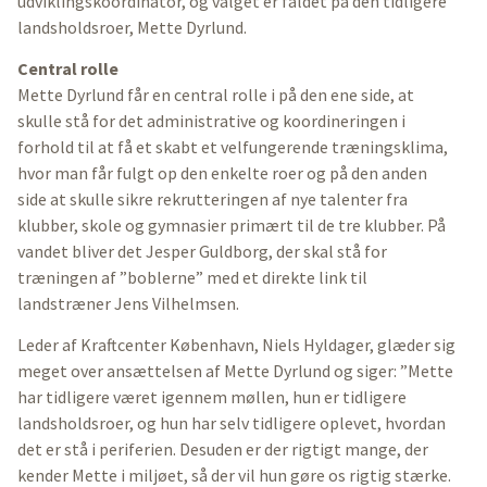
udviklingskoordinator, og valget er faldet på den tidligere
landsholdsroer, Mette Dyrlund.
Central rolle
Mette Dyrlund får en central rolle i på den ene side, at
skulle stå for det administrative og koordineringen i
forhold til at få et skabt et velfungerende træningsklima,
hvor man får fulgt op den enkelte roer og på den anden
side at skulle sikre rekrutteringen af nye talenter fra
klubber, skole og gymnasier primært til de tre klubber. På
vandet bliver det Jesper Guldborg, der skal stå for
træningen af ”boblerne” med et direkte link til
landstræner Jens Vilhelmsen.
Leder af Kraftcenter København, Niels Hyldager, glæder sig
meget over ansættelsen af Mette Dyrlund og siger: ”Mette
har tidligere været igennem møllen, hun er tidligere
landsholdsroer, og hun har selv tidligere oplevet, hvordan
det er stå i periferien. Desuden er der rigtigt mange, der
kender Mette i miljøet, så der vil hun gøre os rigtig stærke.