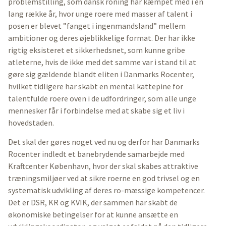
problemstilling, som dansk roning har kæmpet med i en
lang række år, hvor unge roere med masser af talent i
posen er blevet ”fanget i ingenmandsland” mellem
ambitioner og deres øjeblikkelige format. Der har ikke
rigtig eksisteret et sikkerhedsnet, som kunne gribe
atleterne, hvis de ikke med det samme var i stand til at
gøre sig gældende blandt eliten i Danmarks Rocenter,
hvilket tidligere har skabt en mental kattepine for
talentfulde roere oven i de udfordringer, som alle unge
mennesker får i forbindelse med at skabe sig et liv i
hovedstaden.
Det skal der gøres noget ved nu og derfor har Danmarks
Rocenter indledt et banebrydende samarbejde med
Kraftcenter København, hvor der skal skabes attraktive
træningsmiljøer ved at sikre roerne en god trivsel og en
systematisk udvikling af deres ro-mæssige kompetencer.
Det er DSR, KR og KVIK, der sammen har skabt de
økonomiske betingelser for at kunne ansætte en