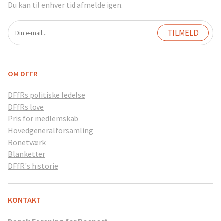
Du kan til enhver tid afmelde igen.
OM DFFR
DFfRs politiske ledelse
DFfRs love
Pris for medlemskab
Hovedgeneralforsamling
Ronetværk
Blanketter
DFfR's historie
KONTAKT
Dansk Forening for Rosport