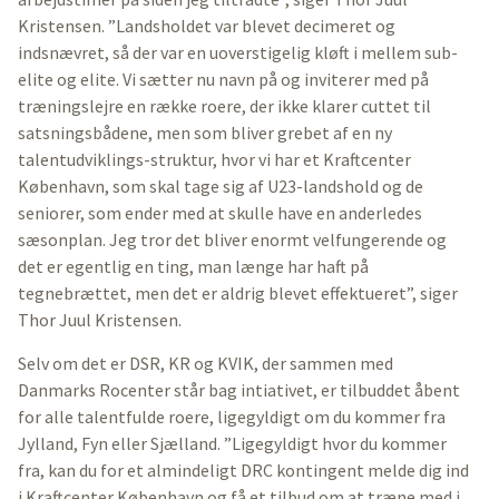
Kristensen. ”Landsholdet var blevet decimeret og
indsnævret, så der var en uoverstigelig kløft i mellem sub-
elite og elite. Vi sætter nu navn på og inviterer med på
træningslejre en række roere, der ikke klarer cuttet til
satsningsbådene, men som bliver grebet af en ny
talentudviklings-struktur, hvor vi har et Kraftcenter
København, som skal tage sig af U23-landshold og de
seniorer, som ender med at skulle have en anderledes
sæsonplan. Jeg tror det bliver enormt velfungerende og
det er egentlig en ting, man længe har haft på
tegnebrættet, men det er aldrig blevet effektueret”, siger
Thor Juul Kristensen.
Selv om det er DSR, KR og KVIK, der sammen med
Danmarks Rocenter står bag intiativet, er tilbuddet åbent
for alle talentfulde roere, ligegyldigt om du kommer fra
Jylland, Fyn eller Sjælland. ”Ligegyldigt hvor du kommer
fra, kan du for et almindeligt DRC kontingent melde dig ind
i Kraftcenter København og få et tilbud om at træne med i