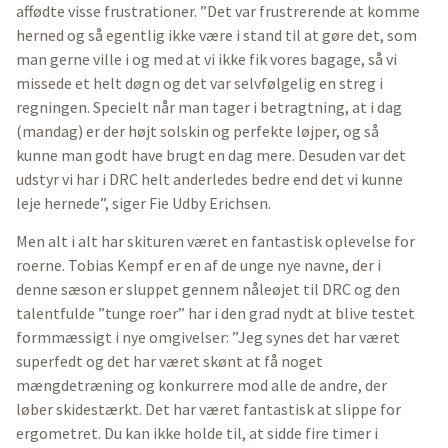
affødte visse frustrationer. ”Det var frustrerende at komme
herned og så egentlig ikke være i stand til at gøre det, som
man gerne ville i og med at vi ikke fik vores bagage, så vi
missede et helt døgn og det var selvfølgelig en streg i
regningen. Specielt når man tager i betragtning, at i dag
(mandag) er der højt solskin og perfekte løjper, og så
kunne man godt have brugt en dag mere. Desuden var det
udstyr vi har i DRC helt anderledes bedre end det vi kunne
leje hernede”, siger Fie Udby Erichsen.
Men alt i alt har skituren været en fantastisk oplevelse for
roerne. Tobias Kempf er en af de unge nye navne, der i
denne sæson er sluppet gennem nåleøjet til DRC og den
talentfulde ”tunge roer” har i den grad nydt at blive testet
formmæssigt i nye omgivelser: ”Jeg synes det har været
superfedt og det har været skønt at få noget
mængdetræning og konkurrere mod alle de andre, der
løber skidestærkt. Det har været fantastisk at slippe for
ergometret. Du kan ikke holde til, at sidde fire timer i