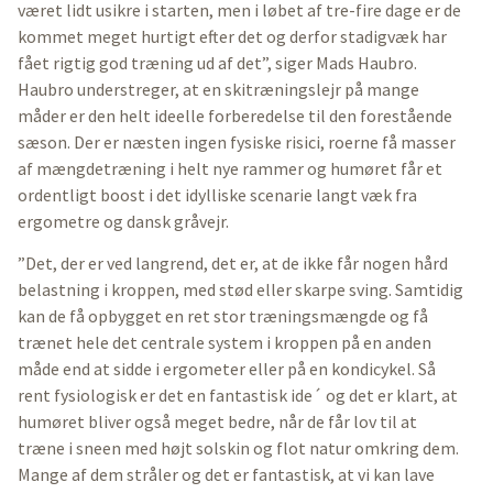
været lidt usikre i starten, men i løbet af tre-fire dage er de
kommet meget hurtigt efter det og derfor stadigvæk har
fået rigtig god træning ud af det”, siger Mads Haubro.
Haubro understreger, at en skitræningslejr på mange
måder er den helt ideelle forberedelse til den forestående
sæson. Der er næsten ingen fysiske risici, roerne få masser
af mængdetræning i helt nye rammer og humøret får et
ordentligt boost i det idylliske scenarie langt væk fra
ergometre og dansk gråvejr.
”Det, der er ved langrend, det er, at de ikke får nogen hård
belastning i kroppen, med stød eller skarpe sving. Samtidig
kan de få opbygget en ret stor træningsmængde og få
trænet hele det centrale system i kroppen på en anden
måde end at sidde i ergometer eller på en kondicykel. Så
rent fysiologisk er det en fantastisk ide´ og det er klart, at
humøret bliver også meget bedre, når de får lov til at
træne i sneen med højt solskin og flot natur omkring dem.
Mange af dem stråler og det er fantastisk, at vi kan lave