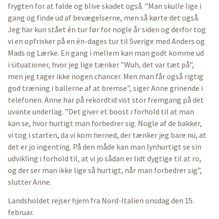
frygten for at falde og blive skadet også. ”Man skulle lige i
gang og finde ud af bevægelserne, men så kørte det også.
Jeg har kun stået én tur før for nogle år siden og derfor tog
vi en opfrisker på en én-dages tur til Sverige med Anders og
Mads og Lærke. En gang i mellem kan man godt komme ud
i situationer, hvor jeg lige tænker ”Wuh, det var tæt på”,
men jeg tager ikke nogen chancer. Men man får også rigtig
god træning i ballerne af at bremse”, siger Anne grinende i
telefonen. Anne har på rekordtid vist stor fremgang på det
uvante underlag. ”Det giver et boost i forhold til at man
kan se, hvor hurtigt man forbedrer sig. Nogle af de bakker,
vi tog i starten, da vi kom herned, der tænker jeg bare nu, at
det er jo ingenting. På den måde kan man lynhurtigt se sin
udvikling i forhold til, at vi jo sådan er lidt dygtige til at ro,
og der ser man ikke lige så hurtigt, når man forbedrer sig”,
slutter Anne.
Landsholdet rejser hjem fra Nord-Italien onsdag den 15.
februar.