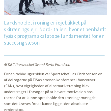
Landsholdet i roning er i øjeblikket på
skitræningslejr i Nord-Italien, hvor et benhårdt
fysisk program skal støbe fundamentet for en
succesrig sæson
Af DRC Presssechef Svend Bertil Frandsen
For en række uger siden var Sportschef Las Christensen en
af deltagerne på FISAs træner-konference i Vancouver
(CAN), hvor vigtigheden af alternativ træning blev
understreget i forsøget på at bevare motivation hos
roerne for at kunne opretholde den træningsmængde,
som det kræves for at kunne ligge i den absolutte
verdenstop.