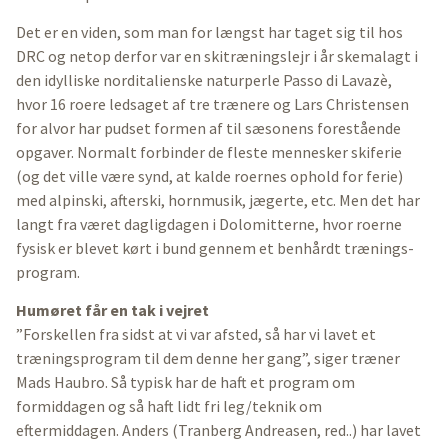
Det er en viden, som man for længst har taget sig til hos
DRC og netop derfor var en skitræningslejr i år skemalagt i
den idylliske norditalienske naturperle Passo di Lavazè,
hvor 16 roere ledsaget af tre trænere og Lars Christensen
for alvor har pudset formen af til sæsonens forestående
opgaver. Normalt forbinder de fleste mennesker skiferie
(og det ville være synd, at kalde roernes ophold for ferie)
med alpinski, afterski, hornmusik, jægerte, etc. Men det har
langt fra været dagligdagen i Dolomitterne, hvor roerne
fysisk er blevet kørt i bund gennem et benhårdt trænings-
program.
Humøret får en tak i vejret
”Forskellen fra sidst at vi var afsted, så har vi lavet et
træningsprogram til dem denne her gang”, siger træner
Mads Haubro. Så typisk har de haft et program om
formiddagen og så haft lidt fri leg/teknik om
eftermiddagen. Anders (Tranberg Andreasen, red..) har lavet