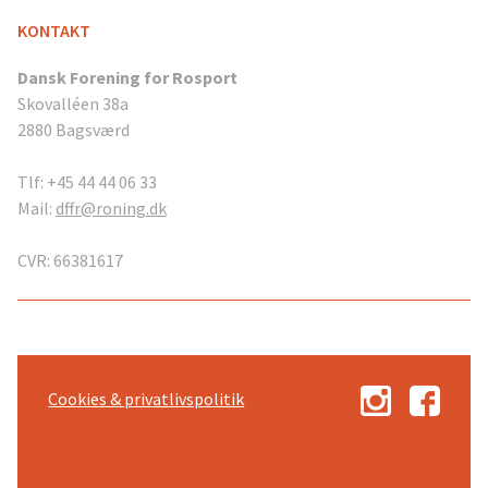
KONTAKT
Dansk Forening for Rosport
Skovalléen 38a
2880 Bagsværd
Tlf: +45 44 44 06 33
Mail:
dffr@roning.dk
CVR: 66381617
Cookies & privatlivspolitik