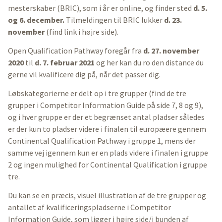
mesterskaber (BRIC), som i år er online, og finder sted
d. 5.
og 6. december.
Tilmeldingen til BRIC lukker
d. 23.
november
(find link i højre side).
Open Qualification Pathway foregår fra
d. 27. november
2020
til
d. 7. februar 2021
og her kan du ro den distance du
gerne vil kvalificere dig på, når det passer dig.
Løbskategorierne er delt op i tre grupper (find de tre
grupper i Competitor Information Guide på side 7, 8 og 9),
og i hver gruppe er der et begrænset antal pladser således
er der kun to pladser videre i finalen til europæere gennem
Continental Qualification Pathway i gruppe 1, mens der
samme vej igennem kun er en plads videre i finalen i gruppe
2 og ingen mulighed for Continental Qualification i gruppe
tre.
Du kan se en præcis, visuel illustration af de tre grupper og
antallet af kvalificeringspladserne i Competitor
Information Guide, som ligger i højre side/i bunden af