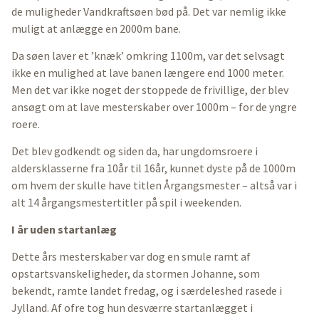
de muligheder Vandkraftsøen bød på. Det var nemlig ikke
muligt at anlægge en 2000m bane.
Da søen laver et ’knæk’ omkring 1100m, var det selvsagt
ikke en mulighed at lave banen længere end 1000 meter.
Men det var ikke noget der stoppede de frivillige, der blev
ansøgt om at lave mesterskaber over 1000m – for de yngre
roere.
Det blev godkendt og siden da, har ungdomsroere i
aldersklasserne fra 10år til 16år, kunnet dyste på de 1000m
om hvem der skulle have titlen Årgangsmester – altså var i
alt 14 årgangsmestertitler på spil i weekenden.
I år uden startanlæg
Dette års mesterskaber var dog en smule ramt af
opstartsvanskeligheder, da stormen Johanne, som
bekendt, ramte landet fredag, og i særdeleshed rasede i
Jylland. Af ofre tog hun desværre startanlægget i