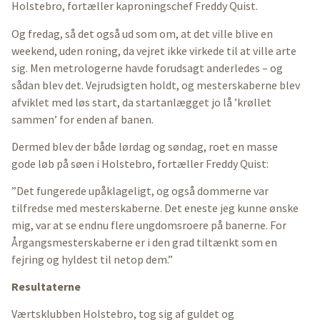
Holstebro, fortæller kaproningschef Freddy Quist.
Og fredag, så det også ud som om, at det ville blive en
weekend, uden roning, da vejret ikke virkede til at ville arte
sig. Men metrologerne havde forudsagt anderledes – og
sådan blev det. Vejrudsigten holdt, og mesterskaberne blev
afviklet med løs start, da startanlægget jo lå ’krøllet
sammen’ for enden af banen.
Dermed blev der både lørdag og søndag, roet en masse
gode løb på søen i Holstebro, fortæller Freddy Quist:
”Det fungerede upåklageligt, og også dommerne var
tilfredse med mesterskaberne. Det eneste jeg kunne ønske
mig, var at se endnu flere ungdomsroere på banerne. For
Årgangsmesterskaberne er i den grad tiltænkt som en
fejring og hyldest til netop dem.”
Resultaterne
Værtsklubben Holstebro, tog sig af guldet og