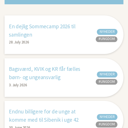
En dejlig Sommecamp 2026 til
NYHEDER
samlingen
#UNGDOM
28. July 2026
Bagsværd, KVIK og KR får fælles
NYHEDER
børn- og ungeansvarlig
#UNGDOM
3. July 2026
Endnu billigere for de unge at
NYHEDER
komme med til Sibenik i uge 42
#UNGDOM
30. June 2026