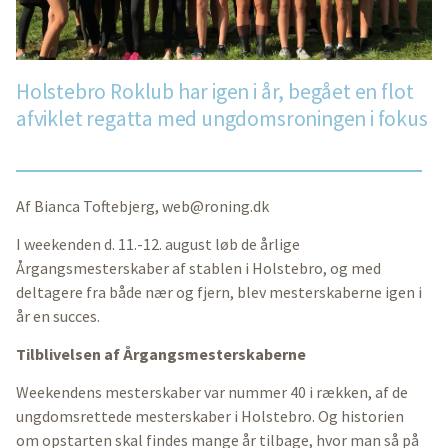
Holstebro Roklub har igen i år, begået en flot
afviklet regatta med ungdomsroningen i fokus
Af Bianca Toftebjerg,
web@roning.dk
I weekenden d. 11.-12. august løb de årlige
Årgangsmesterskaber af stablen i Holstebro, og med
deltagere fra både nær og fjern, blev mesterskaberne igen i
år en succes.
Tilblivelsen af Årgangsmesterskaberne
Weekendens mesterskaber var nummer 40 i rækken, af de
ungdomsrettede mesterskaber i Holstebro. Og historien
om opstarten skal findes mange år tilbage, hvor man så på