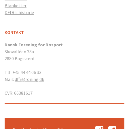
Blanketter
DFfR's historie
KONTAKT
Dansk Forening for Rosport
Skovalléen 38a
2880 Bagsværd
Tlf: +45 44 44 06 33
Mail:
dffr@roning.dk
CVR: 66381617