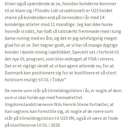
bliver også spændende at se, hvordan kvinderne kommer
til at klare sig i Plovdiv. Lidt utraditionelt er U23 holdet
større på kvindesiden end på herresiden i år med 14
kvindelige atleter mod 11 mandlige. Jeg kan ikke huske
hvornår vi sidst, har haft så talstærkt fremmøde med i tung
dame roning med en åre, og det er jeg selvfølgelig meget
glad for at se. Det tegner godt, at vi har så mange dygtige
kvinder i dansk roning i øjeblikket. Specielt set i forhold til
det nye OL program, som blev vedtaget af FISA i vinters.
Det er et vigtigt skridt at vi kan agere allerede nu, for at
Danmark kan positionere sig for at kvalificere et så stort
hold som muligt til OL i Tokyo”
De navne som står på tilmeldingslisten i år, er nogle af dem
som vi skal holde øje med fremadrettet.
Ungdomslandstræneren Nils Henrik Stene fortæller, at
han sagtens kan forestille sig, at nogle af de roere som
står på tilmeldingslisten til U23 VM, også vil være at finde
på startlisterne til OL i 2020.