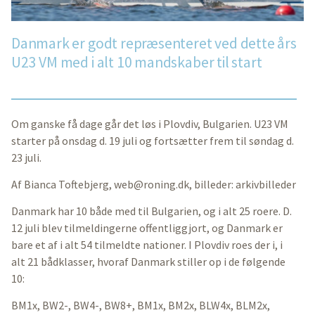
Danmark er godt repræsenteret ved dette års
U23 VM med i alt 10 mandskaber til start
Om ganske få dage går det løs i Plovdiv, Bulgarien. U23 VM
starter på onsdag d. 19 juli og fortsætter frem til søndag d.
23 juli.
Af Bianca Toftebjerg,
web@roning.dk
, billeder: arkivbilleder
Danmark har 10 både med til Bulgarien, og i alt 25 roere. D.
12 juli blev tilmeldingerne offentliggjort, og Danmark er
bare et af i alt 54 tilmeldte nationer. I Plovdiv roes der i, i
alt 21 bådklasser, hvoraf Danmark stiller op i de følgende
10:
BM1x, BW2-, BW4-, BW8+, BM1x, BM2x, BLW4x, BLM2x,