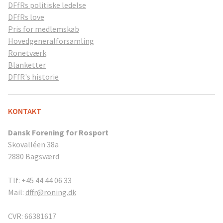
DFfRs politiske ledelse
DFfRs love
Pris for medlemskab
Hovedgeneralforsamling
Ronetværk
Blanketter
DFfR's historie
KONTAKT
Dansk Forening for Rosport
Skovalléen 38a
2880 Bagsværd
Tlf: +45 44 44 06 33
Mail:
dffr@roning.dk
CVR: 66381617