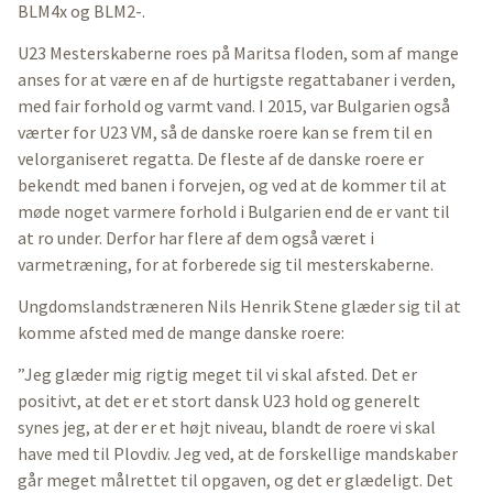
BLM4x og BLM2-.
U23 Mesterskaberne roes på Maritsa floden, som af mange
anses for at være en af de hurtigste regattabaner i verden,
med fair forhold og varmt vand. I 2015, var Bulgarien også
værter for U23 VM, så de danske roere kan se frem til en
velorganiseret regatta. De fleste af de danske roere er
bekendt med banen i forvejen, og ved at de kommer til at
møde noget varmere forhold i Bulgarien end de er vant til
at ro under. Derfor har flere af dem også været i
varmetræning, for at forberede sig til mesterskaberne.
Ungdomslandstræneren Nils Henrik Stene glæder sig til at
komme afsted med de mange danske roere:
”Jeg glæder mig rigtig meget til vi skal afsted. Det er
positivt, at det er et stort dansk U23 hold og generelt
synes jeg, at der er et højt niveau, blandt de roere vi skal
have med til Plovdiv. Jeg ved, at de forskellige mandskaber
går meget målrettet til opgaven, og det er glædeligt. Det