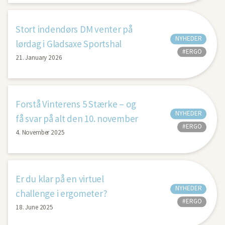
Stort indendørs DM venter på
NYHEDER
lørdag i Gladsaxe Sportshal
#ERGO
21. January 2026
Forstå Vinterens 5 Stærke – og
NYHEDER
få svar på alt den 10. november
#ERGO
4. November 2025
Er du klar på en virtuel
NYHEDER
challenge i ergometer?
#ERGO
18. June 2025