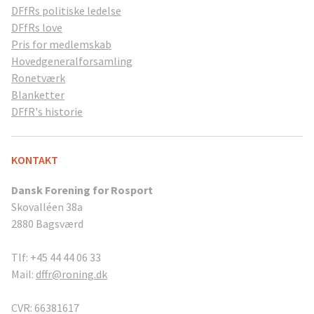
DFfRs politiske ledelse
DFfRs love
Pris for medlemskab
Hovedgeneralforsamling
Ronetværk
Blanketter
DFfR's historie
KONTAKT
Dansk Forening for Rosport
Skovalléen 38a
2880 Bagsværd
Tlf: +45 44 44 06 33
Mail:
dffr@roning.dk
CVR: 66381617