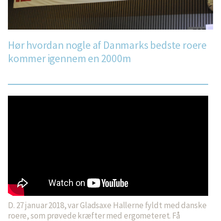
Hør hvordan nogle af Danmarks bedste roere
kommer igennem en 2000m
D. 27 januar 2018, var Gladsaxe Hallerne fyldt med danske
roere, som prøvede kræfter med ergometeret. Få