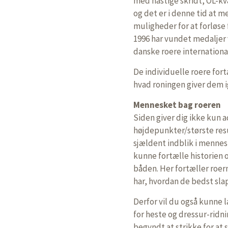
med hastige skridt, OL-kv
og det er i denne tid at 
muligheder for at forløse
1996 har vundet medaljer
danske roere international
De individuelle roere fort
hvad roningen giver dem i
Mennesket bag roeren
Siden giver dig ikke kun 
højdepunkter/største resul
sjældent indblik i mennesk
kunne fortælle historien o
båden. Her fortæller roern
har, hvordan de bedst slap
Derfor vil du også kunne 
for heste og dressur-ridn
begyndt at strikke for at 