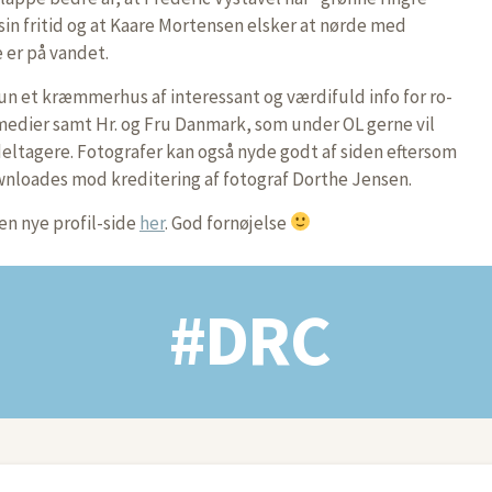
i sin fritid og at Kaare Mortensen elsker at nørde med
e er på vandet.
kun et kræmmerhus af interessant og værdifuld info for ro-
 medier samt Hr. og Fru Danmark, som under OL gerne vil
ltagere. Fotografer kan også nyde godt af siden eftersom
ownloades mod kreditering af fotograf Dorthe Jensen.
en nye profil-side
her
. God fornøjelse
#DRC