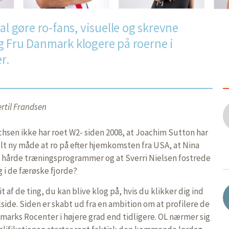
al gøre ro-fans, visuelle og skrevne
g Fru Danmark klogere på roerne i
r.
rtil Frandsen
chsen ikke har roet W2- siden 2008, at Joachim Sutton har
elt ny måde at ro på efter hjemkomsten fra USA, at Nina
g hårde træningsprogrammer og at Sverri Nielsen fostrede
g i de færøske fjorde?
 af de ting, du kan blive klog på, hvis du klikker dig ind
side. Siden er skabt ud fra en ambition om at profilere de
nmarks Rocenter i højere grad end tidligere. OL nærmer sig