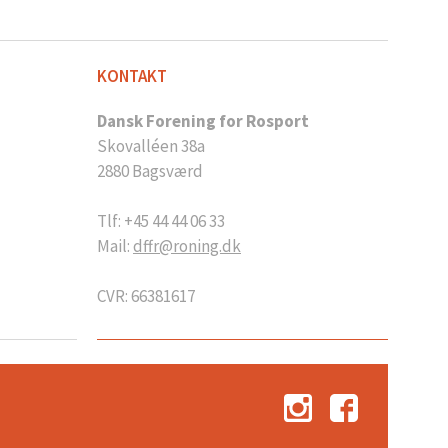
KONTAKT
Dansk Forening for Rosport
Skovalléen 38a
2880 Bagsværd
Tlf: +45 44 44 06 33
Mail:
dffr@roning.dk
CVR: 66381617