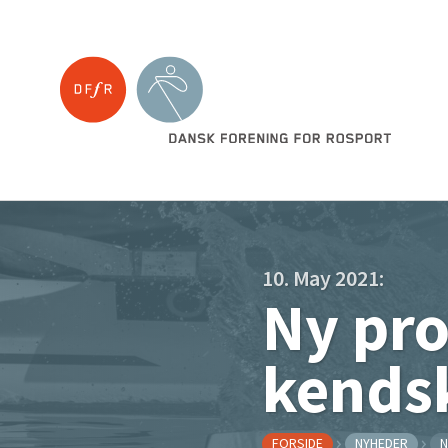
10. May 2021:
Ny pro
kendsk
FORSIDE
NYHEDER
N