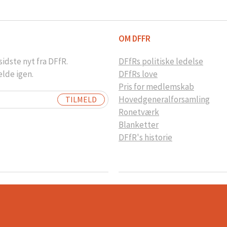
OM DFFR
idste nyt fra DFfR.
DFfRs politiske ledelse
elde igen.
DFfRs love
Pris for medlemskab
Hovedgeneralforsamling
Ronetværk
Blanketter
DFfR's historie