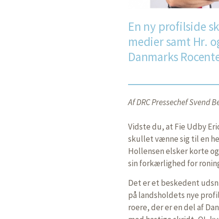
En ny profilside sk
medier samt Hr. o
Danmarks Rocente
Af DRC Pressechef Svend Be
Vidste du, at Fie Udby Eri
skullet vænne sig til en h
Hollensen elsker korte o
sin forkærlighed for ronin
Det er et beskedent udsnit
på landsholdets nye profil
roere, der er en del af Da