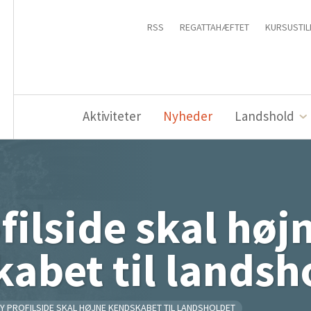
RSS
REGATTAHÆFTET
KURSUSTIL
Aktiviteter
Nyheder
Landshold
filside skal høj
abet til landsh
Y PROFILSIDE SKAL HØJNE KENDSKABET TIL LANDSHOLDET