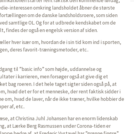
alifikationen starter rent faktisk den kommende lørdag,
medie-interessen omkring landsholdet åbner de største
 fortællingen om de danske landsholdsroere, som siden
 ved samtlige OL. Og for at udbrede kendskabet om de
t, findes der også en engelsk version af siden.
æller hver især om, hvordan de i sin tid kom ind i sporten,
gen, deres favorit-træningsmetoder, etc..
adgang til ”basic info” som højde, uddannelse og
tater i karrieren, men forsøger også at give dig et
et bag roeren. I det hele taget sigter siden også på, at
m, hvad det er for et menneske, der rent faktisk sidder i
e om, hvad de laver, når de ikke træner, hvilke hobbier de
per af, etc..
læse, at Christina Juhl Johansen har en enorm lidenskab
ing, at Lærke Berg Rasmussen under Corona-tiden er
slappe bedre af, at Frederic Vystavel har ”grønne fingre”