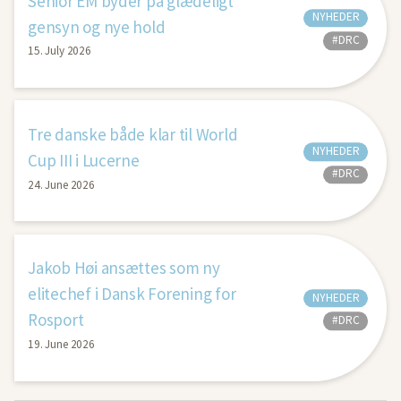
Senior EM byder på glædeligt
NYHEDER
gensyn og nye hold
#DRC
15. July 2026
Tre danske både klar til World
NYHEDER
Cup III i Lucerne
#DRC
24. June 2026
Jakob Høi ansættes som ny
elitechef i Dansk Forening for
NYHEDER
Rosport
#DRC
19. June 2026