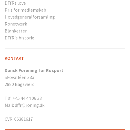
DFfRs love
Pris for medlemskab
Hovedgeneralforsamling
Ronetværk
Blanketter
DFfR's historie
KONTAKT
Dansk Forening for Rosport
Skovalléen 38a
2880 Bagsværd
Tlf: +45 44 44 06 33
Mail:
dffr@roning.dk
CVR: 66381617