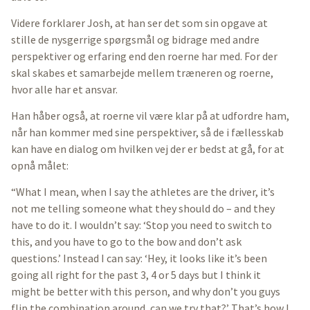
Videre forklarer Josh, at han ser det som sin opgave at
stille de nysgerrige spørgsmål og bidrage med andre
perspektiver og erfaring end den roerne har med. For der
skal skabes et samarbejde mellem træneren og roerne,
hvor alle har et ansvar.
Han håber også, at roerne vil være klar på at udfordre ham,
når han kommer med sine perspektiver, så de i fællesskab
kan have en dialog om hvilken vej der er bedst at gå, for at
opnå målet:
“What I mean, when I say the athletes are the driver, it’s
not me telling someone what they should do – and they
have to do it. I wouldn’t say: ‘Stop you need to switch to
this, and you have to go to the bow and don’t ask
questions.’ Instead I can say: ‘Hey, it looks like it’s been
going all right for the past 3, 4 or 5 days but I think it
might be better with this person, and why don’t you guys
flip the combination around, can we try that?’ That’s how I