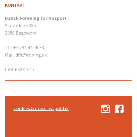
KONTAKT
Dansk Forening for Rosport
Skovalléen 38a
2880 Bagsværd
Tlf: +45 44 44 06 33
Mail:
dffr@roning.dk
CVR: 66381617
Cookies & privatlivspolitik