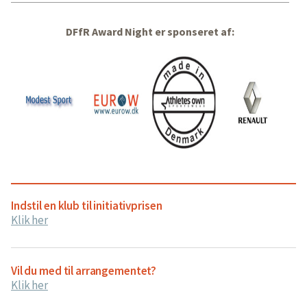
DFfR Award Night er sponseret af:
Indstil en klub til initiativprisen
Klik her
Vil du med til arrangementet?
Klik her